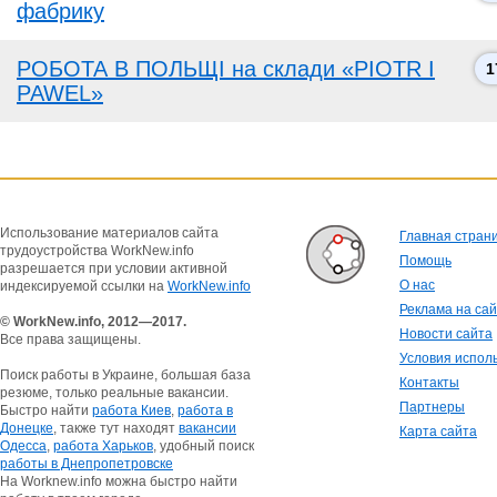
фабрику
РОБОТА В ПОЛЬЩІ на склади «PIOTR I
1
PAWEL»
Использование материалов сайта
Главная стран
трудоустройства WorkNew.info
Помощь
разрешается при условии активной
О нас
индексируемой ссылки на
WorkNew.info
Реклама на са
© WorkNew.info, 2012—2017.
Новости сайта
Все права защищены.
Условия испол
Поиск работы в Украине, большая база
Контакты
резюме, только реальные вакансии.
Партнеры
Быстро найти
работа Киев
,
работа в
Донецке
, также тут находят
вакансии
Карта сайта
Одесса
,
работа Харьков
, удобный поиск
работы в Днепропетровске
На Worknew.info можна быстро найти