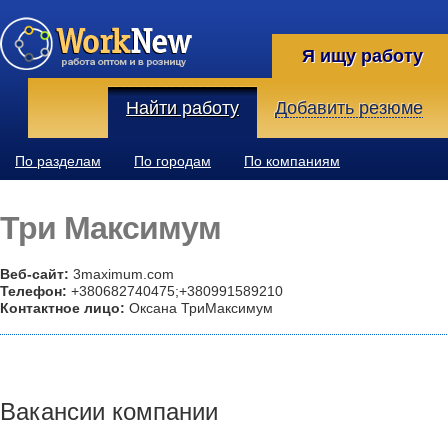
Я ищу работу
Найти работу
Добавить резюме
По разделам
По городам
По компаниям
Три Максимум
Веб-сайт:
3maximum.com
Телефон:
+380682740475;+380991589210
Контактное лицо:
Оксана ТриМаксимум
Вакансии компании