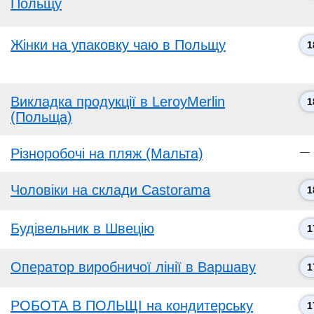
Польщу
Жінки на упаковку чаю в Польщу
1
Викладка продукції в LeroyMerlin
1
(Польща)
Різноробочі на пляж (Мальта)
—
Чоловіки на склади Castorama
1
Будівельник в Швецію
1
Оператор виробничої лінії в Варшаву
1
РОБОТА В ПОЛЬЩІ на кондитерську
1