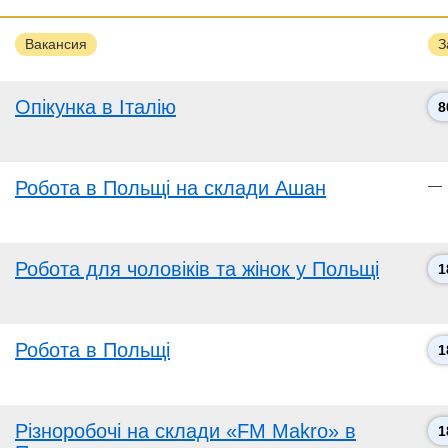
Вакансия
З
Опікунка в Італію
8
Робота в Польщі на склади Ашан
—
Робота для чоловіків та жінок у Польщі
1
Робота в Польщі
1
Різноробочі на склади «FM Makro» в
1