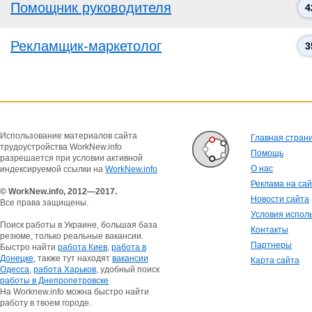
Помощник руководителя
4
Рекламщик-маркетолог
3
Использование материалов сайта
Главная стран
трудоустройства WorkNew.info
Помощь
разрешается при условии активной
О нас
индексируемой ссылки на
WorkNew.info
Реклама на са
© WorkNew.info, 2012—2017.
Новости сайта
Все права защищены.
Условия испол
Поиск работы в Украине, большая база
Контакты
резюме, только реальные вакансии.
Партнеры
Быстро найти
работа Киев
,
работа в
Донецке
, также тут находят
вакансии
Карта сайта
Одесса
,
работа Харьков
, удобный поиск
работы в Днепропетровске
На Worknew.info можна быстро найти
работу в твоем городе.