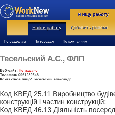
Я ищу работу
Найти работу
Добавить резюме
По разделам
По городам
По компаниям
Тесельский А.С., ФЛП
Веб-сайт:
Не указано
Телефон:
0961289548
Контактное лицо:
Тесельский Александр
Код КВЕД 25.11 Виробництво будів
конструкцій і частин конструкцій;
Код КВЕД 46.13 Діяльність посередн