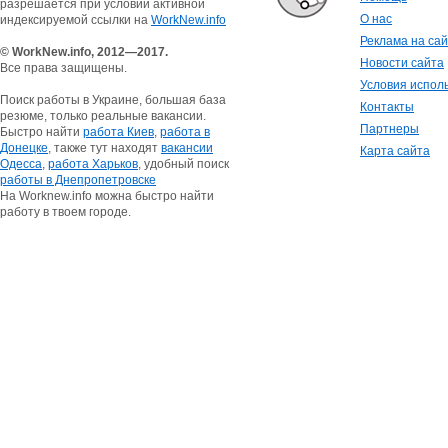
разрешается при условии активной
О нас
индексируемой ссылки на
WorkNew.info
Реклама на са
© WorkNew.info, 2012—2017.
Новости сайта
Все права защищены.
Условия испол
Поиск работы в Украине, большая база
Контакты
резюме, только реальные вакансии.
Партнеры
Быстро найти
работа Киев
,
работа в
Донецке
, также тут находят
вакансии
Карта сайта
Одесса
,
работа Харьков
, удобный поиск
работы в Днепропетровске
На Worknew.info можна быстро найти
работу в твоем городе.