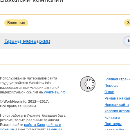
Вакансия
З
Бренд менеджер
1
Использование материалов сайта
Главная стран
трудоустройства WorkNew.info
Помощь
разрешается при условии активной
О нас
индексируемой ссылки на
WorkNew.info
Реклама на са
© WorkNew.info, 2012—2017.
Новости сайта
Все права защищены.
Условия испол
Поиск работы в Украине, большая база
Контакты
резюме, только реальные вакансии.
Партнеры
Быстро найти
работа Киев
,
работа в
Донецке
, также тут находят
вакансии