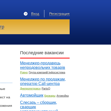
Вход
Регистрация
тр
Последние вакансии
Менеджер-продавець
непродовольчих товарів
Ровно
Група компаній Інфосистема
Менеджер по продажам,
оператор Call-центра
ные
Днепропетровск
PartsQ
Автомойщик
Бровары
Атомойка
ест на
Слесарь – сборщик,
ложения
сварщик