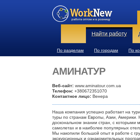
Найти работу
По разделам
По городам
По к
АМИНАТУР
Веб-сайт:
www.aminatour.com.ua
Телефон:
+380672351070
Контактное лицо:
Венера
Наша компания успешно работает на тури
туры по странам Европы, Азии, Америки. 
доскональном знании стран, с которыми 
самолетах и в наиболее популярных отеля
Мы накопили большой опыт в работе с г
экскурсионных и ознакомительных програ