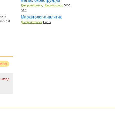
металлоконструкций
,
Днепропетровск
Новомосковск
ООО
ВАЛ
ия и
Маркетолог-аналитик
 своим
Днепропетровск
Horus
лено
 назад