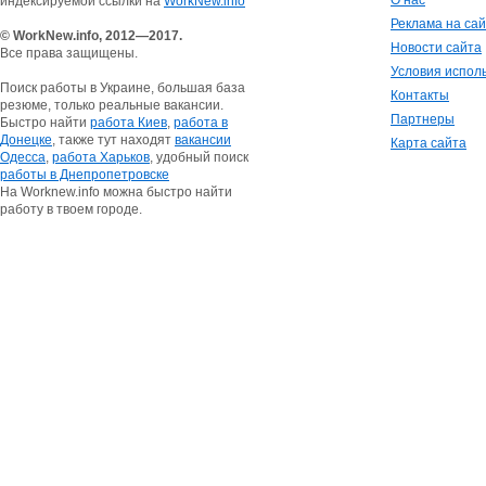
О нас
индексируемой ссылки на
WorkNew.info
Реклама на са
© WorkNew.info, 2012—2017.
Новости сайта
Все права защищены.
Условия испол
Поиск работы в Украине, большая база
Контакты
резюме, только реальные вакансии.
Партнеры
Быстро найти
работа Киев
,
работа в
Донецке
, также тут находят
вакансии
Карта сайта
Одесса
,
работа Харьков
, удобный поиск
работы в Днепропетровске
На Worknew.info можна быстро найти
работу в твоем городе.