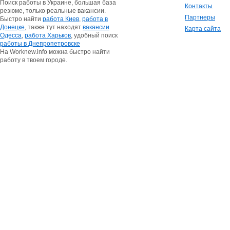
Поиск работы в Украине, большая база
Контакты
резюме, только реальные вакансии.
Партнеры
Быстро найти
работа Киев
,
работа в
Донецке
, также тут находят
вакансии
Карта сайта
Одесса
,
работа Харьков
, удобный поиск
работы в Днепропетровске
На Worknew.info можна быстро найти
работу в твоем городе.