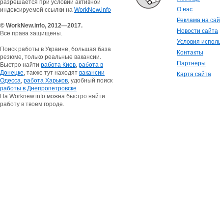
разрешается при условии активной
О нас
индексируемой ссылки на
WorkNew.info
Реклама на са
© WorkNew.info, 2012—2017.
Новости сайта
Все права защищены.
Условия испол
Поиск работы в Украине, большая база
Контакты
резюме, только реальные вакансии.
Партнеры
Быстро найти
работа Киев
,
работа в
Донецке
, также тут находят
вакансии
Карта сайта
Одесса
,
работа Харьков
, удобный поиск
работы в Днепропетровске
На Worknew.info можна быстро найти
работу в твоем городе.