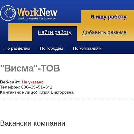
Я ищу работу
Найти работу
Добавить резюме
По разделам
По городам
По компаниям
"Висма"-ТОВ
Веб-сайт:
Не указано
Телефон:
096–З9–51–З41
Контактное лицо:
Юлия Викторовна
Вакансии компании