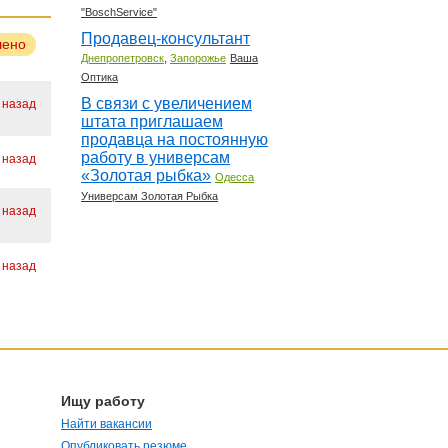
"BoschService"
Продавец-консультант
лено
,
Днепропетровск
Запорожье
Ваша
Оптика
В связи с увеличением
. назад
штата приглашаем
продавца на постоянную
работу в универсам
. назад
«Золотая рыбка»
Одесса
Универсам Золотая Рыбка
. назад
. назад
Ищу работу
Найти вакансии
Опубликовать резюме