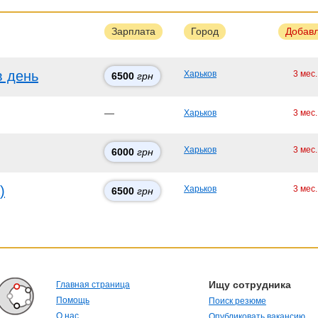
Зарплата
Город
Добав
в день
Харьков
3 мес
6500
грн
—
Харьков
3 мес
Харьков
3 мес
6000
грн
)
Харьков
3 мес
6500
грн
Ищу сотрудника
Главная страница
Помощь
Поиск резюме
О нас
Опубликовать вакансию