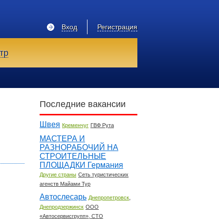
Вход
Регистрация
тр
Последние вакансии
Швея
Кременчуг
ГВФ Рута
МАСТЕРА И
РАЗНОРАБОЧИЙ НА
СТРОИТЕЛЬНЫЕ
ПЛОЩАДКИ Германия
Другие страны
Сеть туристических
агенств Майами Тур
Автослесарь
,
Днепропетровск
Днепродзержинск
ООО
«Автосервисгрупп», СТО