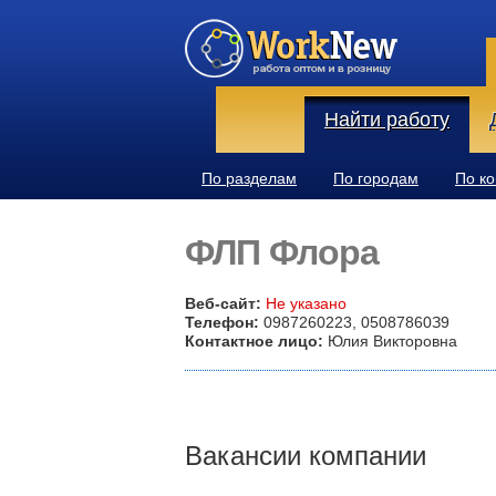
Найти работу
По разделам
По городам
По к
ФЛП Флора
Веб-сайт:
Не указано
Телефон:
0987260223, 05087860З9
Контактное лицо:
Юлия Викторовна
Вакансии компании