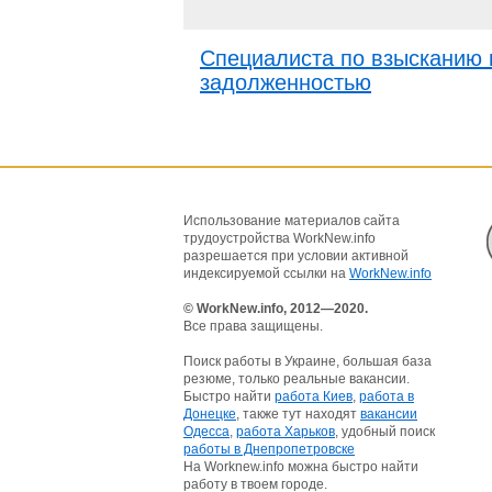
Специалиста по взысканию
задолженностью
Использование материалов сайта
трудоустройства WorkNew.info
разрешается при условии активной
индексируемой ссылки на
WorkNew.info
© WorkNew.info, 2012—2020.
Все права защищены.
Поиск работы в Украине, большая база
резюме, только реальные вакансии.
Быстро найти
работа Киев
,
работа в
Донецке
, также тут находят
вакансии
Одесса
,
работа Харьков
, удобный поиск
работы в Днепропетровске
На Worknew.info можна быстро найти
работу в твоем городе.