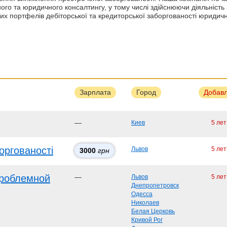
ого та юридичного консалтингу, у тому числі здійснюючи діяльність
х портфелів дебіторської та кредиторської заборгованості юридичн
Зарплата
Город
Добав
—
Киев
5 лет
оргованості
Львов
5 лет
3000
грн
проблемной
—
Львов
5 лет
Днепропетровск
Одесса
Николаев
Белая Церковь
Кривой Рог