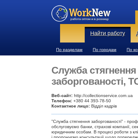
Найти работу
По разделам
По городам
По к
Служба стягнення
заборгованості, Т
Веб-сайт:
http://collectionservice.com.ua
Телефон:
+380 44 393-78-50
Контактное лицо:
Відділ кадрів
"Служба стягнення заборгованості" - профе
обслуговуємо банки, страхові компанії, се
юридичним особам. В процесі роботи з кл
і пропонуємо консультації щодо попередж