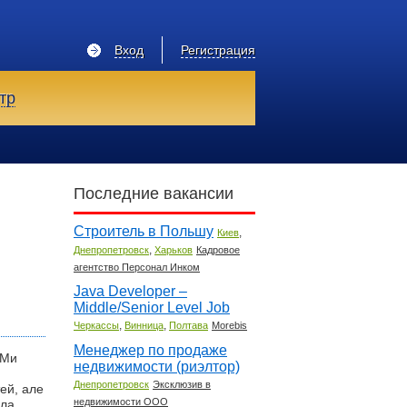
Вход
Регистрация
тр
Последние вакансии
Строитель в Польшу
,
Киев
,
Днепропетровск
Харьков
Кадровое
агентство Персонал Инком
Java Developer –
Middle/Senior Level Job
,
,
Черкассы
Винница
Полтава
Morebis
Менеджер по продаже
 Ми
недвижимости (риэлтор)
Днепропетровск
Эксклюзив в
ей, але
недвижимости ООО
ала