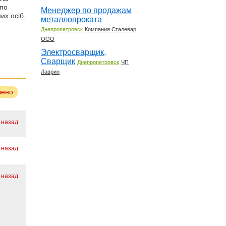
 по
Менеджер по продажам
их осіб.
металлопроката
Днепропетровск
Компания Сталевар
ООО
Электросварщик,
Сварщик
Днепропетровск
ЧП
Лаврин
лено
 назад
 назад
 назад