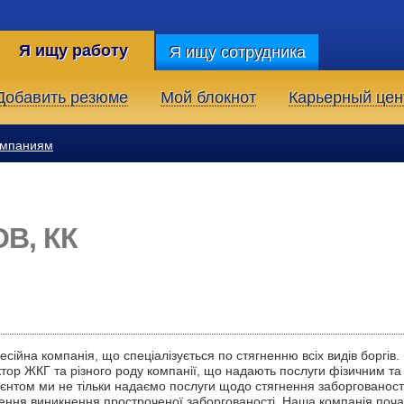
Я ищу работу
Я ищу сотрудника
Добавить резюме
Мой блокнот
Карьерный цен
омпаниям
ОВ, КК
сійна компанія, що спеціалізується по стягненню всіх видів боргів.
ктор ЖКГ та різного роду компанії, що надають послуги фізичним та
ієнтом ми не тільки надаємо послуги щодо стягнення заборгованост
ення виникнення простроченої заборгованості. Наша компанія поч