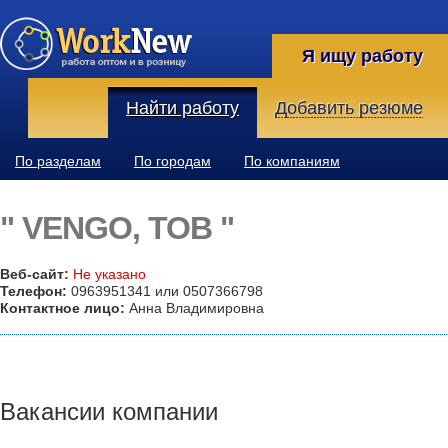
Я ищу работу
Найти работу
Добавить резюме
По разделам
По городам
По компаниям
" VENGO, ТОВ "
Веб-сайт:
Не указано
Телефон:
0963951341 или 0507366798
Контактное лицо:
Анна Владимировна
Вакансии компании