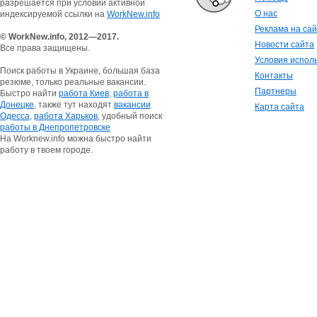
разрешается при условии активной
О нас
индексируемой ссылки на
WorkNew.info
Реклама на са
© WorkNew.info, 2012—2017.
Новости сайта
Все права защищены.
Условия испол
Поиск работы в Украине, большая база
Контакты
резюме, только реальные вакансии.
Партнеры
Быстро найти
работа Киев
,
работа в
Донецке
, также тут находят
вакансии
Карта сайта
Одесса
,
работа Харьков
, удобный поиск
работы в Днепропетровске
На Worknew.info можна быстро найти
работу в твоем городе.