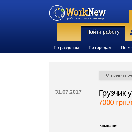
Найти работу
По разделам
По городам
По к
Отправить р
Грузчик 
31.07.2017
7000 грн./
Компания: