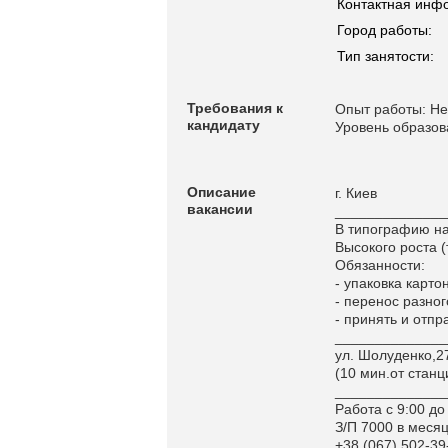
Контактная инф
Город работы:
Тип занятости:
Требования к
Опыт работы: Не
кандидату
Уровень образов
Описание
г. Киев
вакансии
______________
В типографию на
Высокого роста (
Обязанности:
- упаковка карто
- перенос разног
- принять и отпр
______________
ул. Шолуденко,2
(10 мин.от стан
______________
Работа с 9:00 до
З/П 7000 в месяц
+38 (067) 502-39