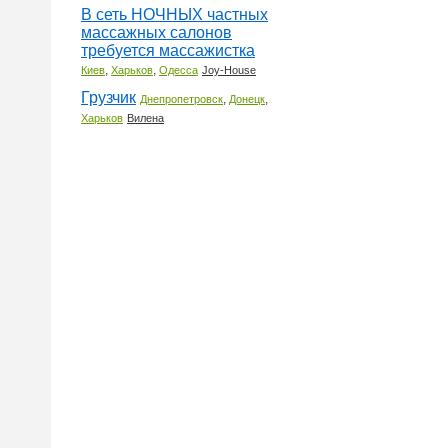
В сеть НОЧНЫХ частных
массажных салонов
требуется массажистка
,
,
Киев
Харьков
Одесса
Joy-House
Грузчик
,
,
Днепропетровск
Донецк
Харьков
Вилена