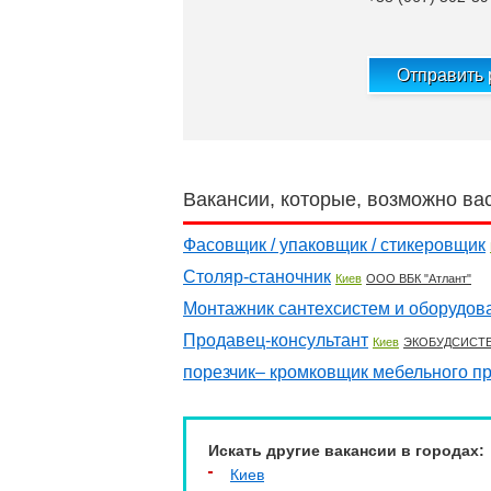
Отправить
Вакансии, которые, возможно ва
Фасовщик / упаковщик / стикеровщик
Столяр-станочник
Киев
ООО ВБК "Атлант"
Монтажник сантехсистем и оборудов
Продавец-консультант
Киев
ЭКОБУДСИСТ
порезчик– кромковщик мебельного п
Искать другие вакансии в городах:
Киев