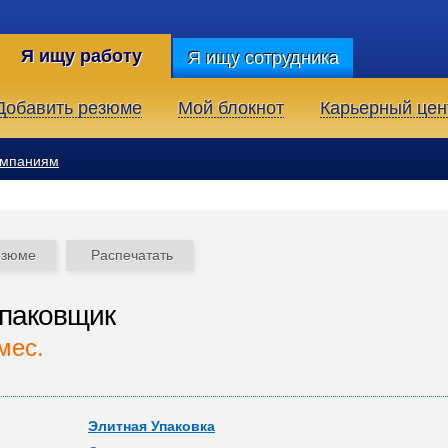
Я ищу работу
Я ищу сотрудника
Добавить резюме
Мой блокнот
Карьерный цен
омпаниям
езюме
Распечатать
упаковщик
мес.
Элитная Упаковка