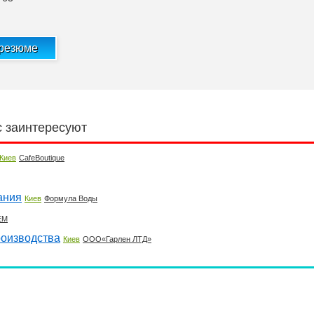
 резюме
с заинтересуют
Киев
CafeBoutique
ания
Киев
Формула Воды
ЕМ
роизводства
Киев
ООО«Гарлен ЛТД»