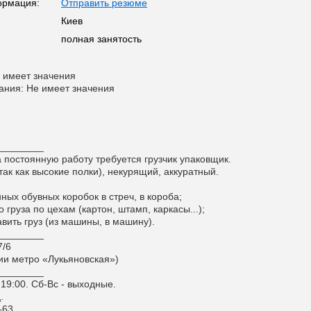
ормация:
Отправить резюме
Киев
полная занятость
 имеет значения
ания: Не имеет значения
________
 постоянную работу требуется грузчик упаковщик.
так как высокие полки), некурящий, аккуратный.
нных обувных коробок в стреч, в короба;
о груза по цехам (картон, штамп, каркасы...);
авить груз (из машины, в машину).
________
7/6
ции метро «Лукьяновская»)
________
 19:00. Сб-Вс - выходные.
.
-63