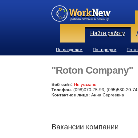
Найти работу
По разделам
По городам
По к
"Roton Company"
Веб-сайт:
Не указано
Телефон:
(098)070-75-93, (095)530-20-74
Контактное лицо:
Анна Сергеевна
Вакансии компании