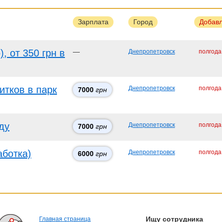
Зарплата
Город
Добав
, от 350 грн в
—
Днепропетровск
полгода
итков в парк
Днепропетровск
полгода
7000
грн
ду
Днепропетровск
полгода
7000
грн
аботка)
Днепропетровск
полгода
6000
грн
Ищу сотрудника
Главная страница