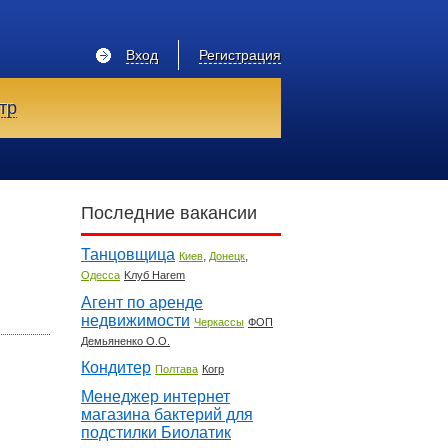
Вход
Регистрация
тр
Последние вакансии
Танцовщица
,
,
Киев
Донецк
Одесса
Kлуб Harem
Агент по аренде
недвижимости
Черкассы
ФОП
Демьяненко О.О.
Кондитер
Полтава
Когр
Менеджер интернет
магазина бактерий для
подстилки Биолатик