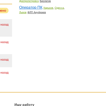
Днепропетровск
Биолатик
Оператор ПК
,
,
Харьков
Одесса
лено
Львов
ФЛП Ануфриев
 назад
 назад
 назад
 назад
Ищу работу