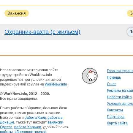
Вакансия
З
Охранник-вахта (с жильем)
1
Использование материалов сайта
Главная стран
трудоустройства WorkNew.info
Помощь
разрешается при условии активной
О нас
индексируемой ссылки на
WorkNew.info
Реклама на са
© WorkNew.info, 2012—2020.
Новости сайта
Все права защищены.
Условия испол
Поиск работы в Украине, большая база
Контакты
резюме, только реальные вакансии.
Партнеры
Быстро найти
работа Киев
,
работа в
Донецке
, также тут находят
вакансии
Карта сайта
Одесса
,
работа Харьков
, удобный поиск
работы в Днепропетровске