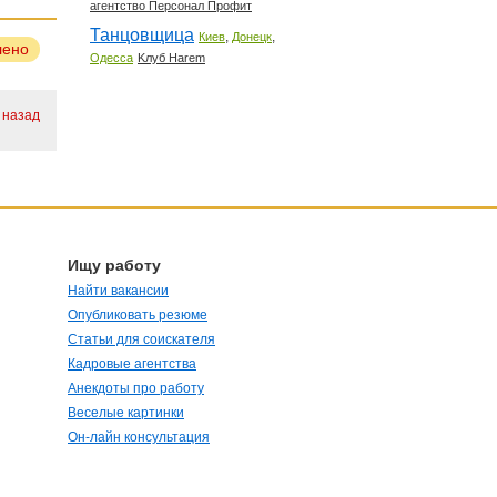
агентство Персонал Профит
Танцовщица
,
,
Киев
Донецк
лено
Одесса
Kлуб Harem
 назад
Ищу работу
Найти вакансии
Опубликовать резюме
Статьи для соискателя
Кадровые агентства
Анекдоты про работу
Веселые картинки
Он-лайн консультация