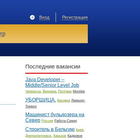
Вход
Регистрация
тр
Последние вакансии
Java Developer –
Middle/Senior Level Job
,
,
Черкассы
Винница
Полтава
Morebis
УБОРЩИЦА.
Каховка
Люмьер-
Тревел
Машинист бульдозера на
Север
Россия
Работа-Север
Строитель в Бельгию
,
Киев
,
Днепропетровск
Харьков
Кадровое