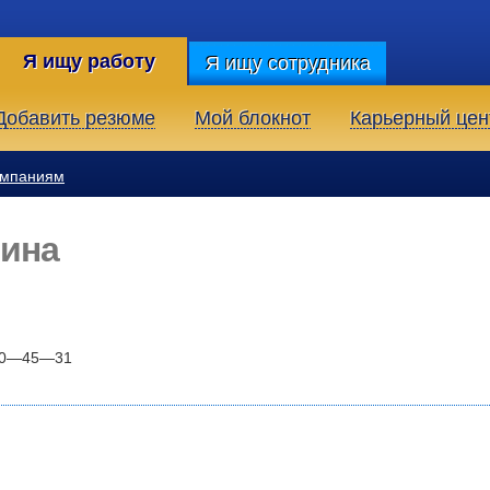
Я ищу работу
Я ищу сотрудника
Добавить резюме
Мой блокнот
Карьерный цен
омпаниям
рина
50—45—31