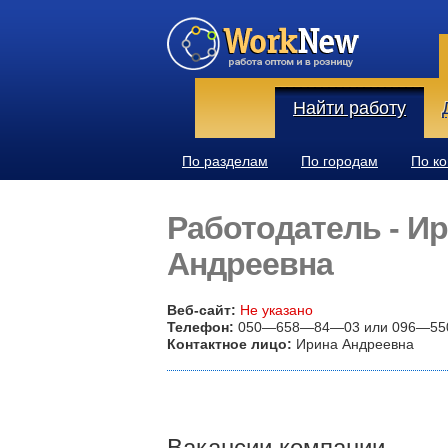
Найти работу
По разделам
По городам
По к
Работодатель - И
Андреевна
Веб-сайт:
Не указано
Телефон:
050—658—84—03 или 096—5
Контактное лицо:
Ирина Андреевна
Вакансии компании