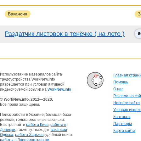
Вакансия
З
Раздатчик листовок в тенёчке ( на лето )
6
Использование материалов сайта
Главная стран
трудоустройства WorkNew.info
Помощь
разрешается при условии активной
О нас
индексируемой ссылки на
WorkNew.info
Реклама на са
© WorkNew.info, 2012—2020.
Новости сайта
Все права защищены.
Условия испол
Поиск работы в Украине, большая база
Контакты
резюме, только реальные вакансии.
Партнеры
Быстро найти
работа Киев
,
работа в
Донецке
, также тут находят
вакансии
Карта сайта
Одесса
,
работа Харьков
, удобный поиск
работы в Днепропетровске