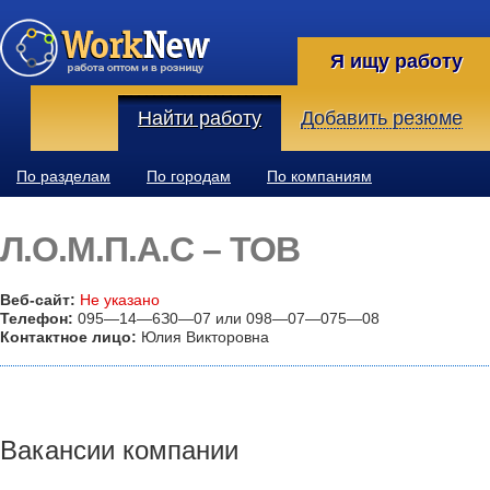
Я ищу работу
Найти работу
Добавить резюме
По разделам
По городам
По компаниям
Л.О.М.П.А.С – ТОВ
Веб-сайт:
Не указано
Телефон:
095—14—6З0—07 или 098—07—075—08
Контактное лицо:
Юлия Викторовна
Вакансии компании