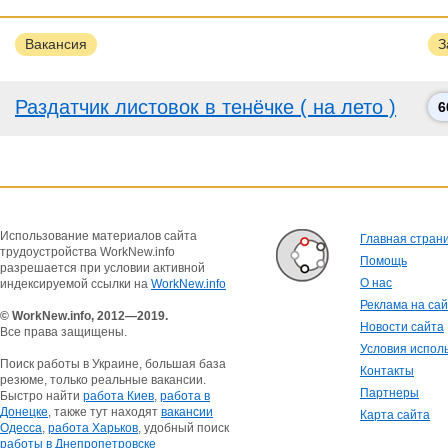
Вакансия
З
Раздатчик листовок в тенёчке ( на лето )
6
Использование материалов сайта
Главная стран
трудоустройства WorkNew.info
Помощь
разрешается при условии активной
О нас
индексируемой ссылки на
WorkNew.info
Реклама на са
© WorkNew.info, 2012—2019.
Новости сайта
Все права защищены.
Условия испол
Поиск работы в Украине, большая база
Контакты
резюме, только реальные вакансии.
Партнеры
Быстро найти
работа Киев
,
работа в
Донецке
, также тут находят
вакансии
Карта сайта
Одесса
,
работа Харьков
, удобный поиск
работы в Днепропетровске