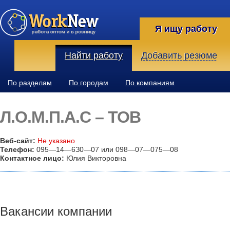
Я ищу работу
Найти работу
Добавить резюме
По разделам
По городам
По компаниям
Л.О.М.П.А.С – ТОВ
Веб-сайт:
Не указано
Телефон:
095—14—6З0—07 или 098—07—075—08
Контактное лицо:
Юлия Викторовна
Вакансии компании