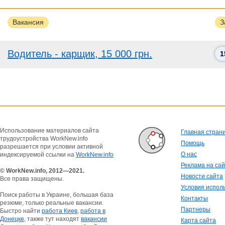
Вакансия
З
Водитель - карщик, 15 000 грн.
1
Использование материалов сайта
Главная стран
трудоустройства WorkNew.info
Помощь
разрешается при условии активной
О нас
индексируемой ссылки на
WorkNew.info
Реклама на са
© WorkNew.info, 2012—2021.
Новости сайта
Все права защищены.
Условия испол
Поиск работы в Украине, большая база
Контакты
резюме, только реальные вакансии.
Партнеры
Быстро найти
работа Киев
,
работа в
Донецке
, также тут находят
вакансии
Карта сайта