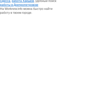
Одесса
,
работа Харьков
, удобный поиск
работы в Днепропетровске
На Worknew.info можна быстро найти
работу в твоем городе.