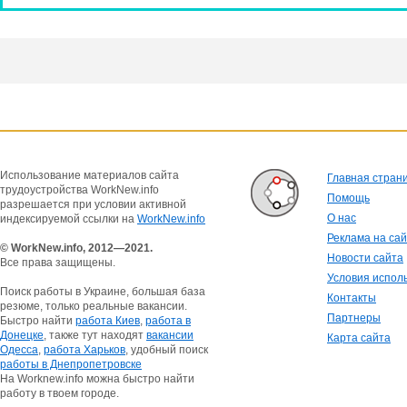
Использование материалов сайта
Главная стран
трудоустройства WorkNew.info
Помощь
разрешается при условии активной
О нас
индексируемой ссылки на
WorkNew.info
Реклама на са
© WorkNew.info, 2012—2021.
Новости сайта
Все права защищены.
Условия испол
Поиск работы в Украине, большая база
Контакты
резюме, только реальные вакансии.
Партнеры
Быстро найти
работа Киев
,
работа в
Донецке
, также тут находят
вакансии
Карта сайта
Одесса
,
работа Харьков
, удобный поиск
работы в Днепропетровске
На Worknew.info можна быстро найти
работу в твоем городе.