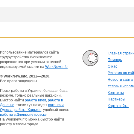
Использование материалов сайта
Главная стран
трудоустройства WorkNew.info
Помощь
разрешается при условии активной
О нас
индексируемой ссылки на
WorkNew.info
Реклама на са
© WorkNew.info, 2012—2020.
Новости сайта
Все права защищены.
Условия испол
Поиск работы в Украине, большая база
Контакты
резюме, только реальные вакансии.
Партнеры
Быстро найти
работа Киев
,
работа в
Донецке
, также тут находят
вакансии
Карта сайта
Одесса
,
работа Харьков
, удобный поиск
работы в Днепропетровске
На Worknew.info можна быстро найти
работу в твоем городе.