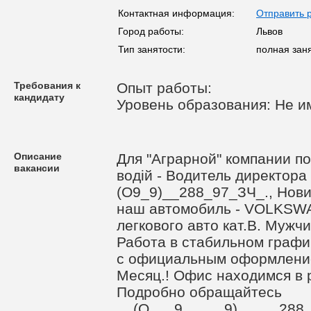
Контактная информация:
Отправить 
Город работы:
Львов
Тип занятости:
полная зан
Требования к
Опыт работы:
кандидату
Уровень образования: Не и
Описание
Для "Аграрной" компании по
вакансии
водій - Водитель директора 
(О9_9)__288_97_ЗЧ_., Нoв
наш автомобиль - VOLKSW
легкового авто кат.В. Мужч
Работа в стабильном график
с официальным оформлением
Месяц.! Офис находимся в 
Пoдpoбнo oбpaщайтесь
__(О___9_____9)_____288