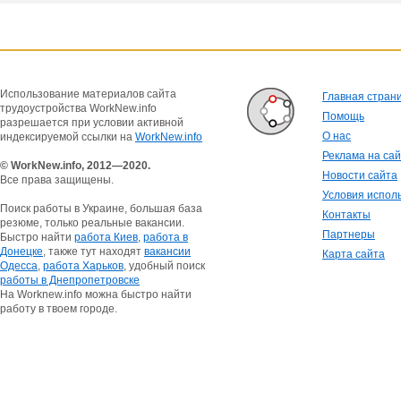
Использование материалов сайта
Главная стран
трудоустройства WorkNew.info
Помощь
разрешается при условии активной
О нас
индексируемой ссылки на
WorkNew.info
Реклама на са
© WorkNew.info, 2012—2020.
Новости сайта
Все права защищены.
Условия испол
Поиск работы в Украине, большая база
Контакты
резюме, только реальные вакансии.
Партнеры
Быстро найти
работа Киев
,
работа в
Донецке
, также тут находят
вакансии
Карта сайта
Одесса
,
работа Харьков
, удобный поиск
работы в Днепропетровске
На Worknew.info можна быстро найти
работу в твоем городе.