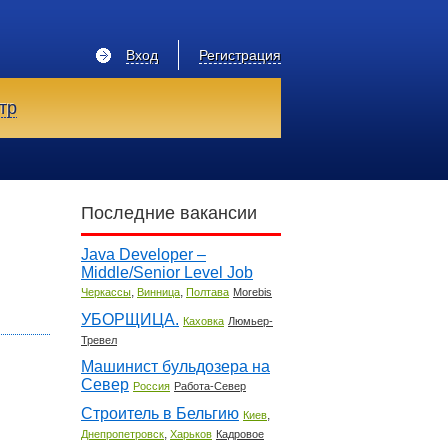
Вход
Регистрация
тр
Последние вакансии
Java Developer –
Middle/Senior Level Job
,
,
Черкассы
Винница
Полтава
Morebis
УБОРЩИЦА.
Каховка
Люмьер-
Тревел
Машинист бульдозера на
Север
Россия
Работа-Север
Строитель в Бельгию
,
Киев
,
Днепропетровск
Харьков
Кадровое