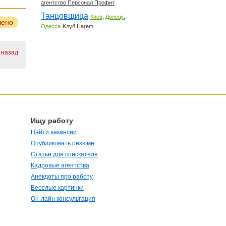
агентство Персонал Профит
Танцовщица
,
,
Киев
Донецк
лено
Одесса
Kлуб Harem
 назад
Ищу работу
Найти вакансии
Опубликовать резюме
Статьи для соискателя
Кадровые агентства
Анекдоты про работу
Веселые картинки
Он-лайн консультация