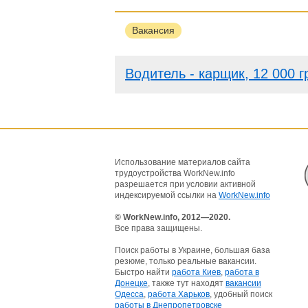
Вакансия
Водитель - карщик, 12 000 г
Использование материалов сайта
трудоустройства WorkNew.info
разрешается при условии активной
индексируемой ссылки на
WorkNew.info
© WorkNew.info, 2012—2020.
Все права защищены.
Поиск работы в Украине, большая база
резюме, только реальные вакансии.
Быстро найти
работа Киев
,
работа в
Донецке
, также тут находят
вакансии
Одесса
,
работа Харьков
, удобный поиск
работы в Днепропетровске