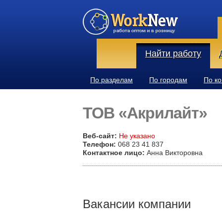
Найти работу
По разделам
По городам
По к
ТОВ «Акрилайт»
Веб-сайт:
Не указано
Телефон:
068 23 41 837
Контактное лицо:
Анна Викторовна
Вакансии компании