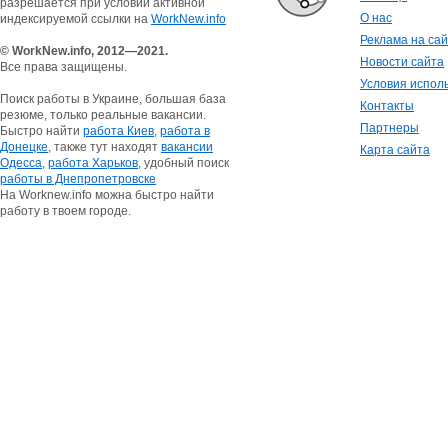
разрешается при условии активной
О нас
индексируемой ссылки на
WorkNew.info
Реклама на са
© WorkNew.info, 2012—2021.
Новости сайта
Все права защищены.
Условия испол
Поиск работы в Украине, большая база
Контакты
резюме, только реальные вакансии.
Партнеры
Быстро найти
работа Киев
,
работа в
Донецке
, также тут находят
вакансии
Карта сайта
Одесса
,
работа Харьков
, удобный поиск
работы в Днепропетровске
На Worknew.info можна быстро найти
работу в твоем городе.