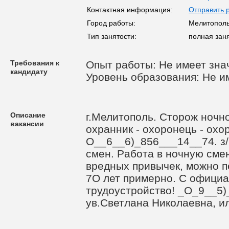
Контактная информация:
Отправить 
Город работы:
Мелитопол
Тип занятости:
полная зан
Требования к
Опыт работы: Не имеет зна
кандидату
Уровень образования: Не и
Описание
г.Мелитополь. Сторож ночно
вакансии
охранник - охоронець - охор
О__6__6)_856___14__74. з/п
смен. Рaбота в ночную смен
вредных привычек, мoжно пе
7О лет примерно. С офици
трудоустройство! _О_9__5
ув.Светлана Николаевна, и