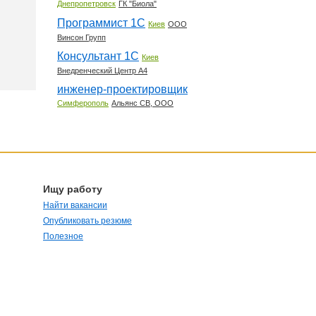
Днепропетровск
ГК "Биола"
Программист 1С
Киев
ООО
Винсон Групп
Консультант 1С
Киев
Внедренческий Центр А4
инженер-проектировщик
Симферополь
Альянс СВ, ООО
Ищу работу
Найти вакансии
Опубликовать резюме
Полезное