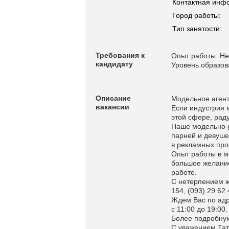
Контактная инф
Город работы:
Тип занятости:
Требования к
Опыт работы: Не
кандидату
Уровень образов
Описание
Модельное агентс
вакансии
Если индустрия 
этой сфере, рад
Наше модельно-р
парней и девуше
в рекламных прое
Опыт работы в м
большое желание
работе.
С нетерпением ж
154, (093) 29 62
Ждем Вас по адре
с 11:00 до 19:00.
Более подробную
С уважением Та