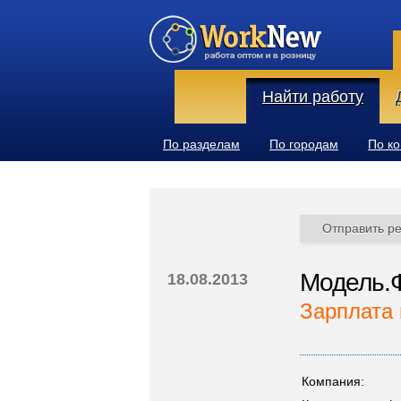
Найти работу
По разделам
По городам
По к
Отправить р
Модель.
18.08.2013
Зарплата 
Компания: