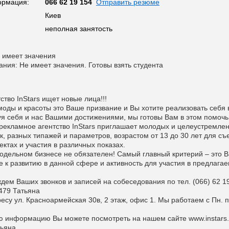
ормация:
066 62 19 154
Отправить резюме
Киев
неполная занятость
 имеет значения
ания: Не имеет значения. Готовы взять студента
тво InStars ищет новые лица!!!
моды и красоты это Ваше призвание и Вы хотите реализовать себя 
уя себя и нас Вашими достижениями, мы готовы Вам в этом помочь
екламное агентство InStars приглашает молодых и целеустремле
к, разных типажей и параметров, возрастом от 13 до 30 лет для съ
ктах и участия в различных показах.
одельном бизнесе не обязателен! Самый главный критерий – это 
 к развитию в данной сфере и активность для участия в предлага
дем Ваших звонков и записей на собеседования по тел. (066) 62 1
 479 Татьяна
су ул. Красноармейская 30в, 2 этаж, офис 1. Мы работаем с Пн. п
 информацию Вы можете посмотреть на нашем сайте www.instars.
тьяна