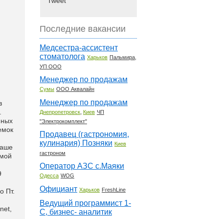
Tweet
Последние вакансии
Медсестра-ассистент
стоматолога
Харьков
Пальмира,
УП ООО
Менеджер по продажам
Сумы
ООО Аквалайн
Менеджер по продажам
в
.
,
Днепропетровск
Киев
ЧП
нных
"Электрокомплект"
емок
Продавец (гастрономия,
кулинария) Позняки
Киев
Ваше
гастроном
емой
Оператор АЗС с.Маяки
9
Одесса
WOG
Официант
Харьков
FreshLine
о Пт.
Ведущий программист 1-
net,
С, бизнес- аналитик