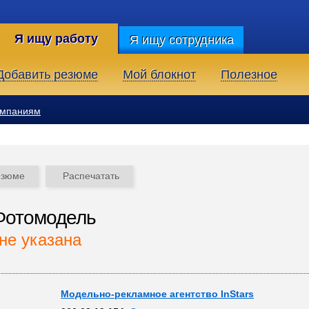
Я ищу работу
Я ищу сотрудника
Добавить резюме
Мой блокнот
Полезное
омпаниям
езюме
Распечатать
Фотомодель
не указана
Модельно-рекламное агентство InStars