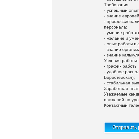
Требования:
- успешный опыт
- знание европей
- профессионали
персонала;
- умение работат
- желание и уме
- опыт работы в 
- знание организ
- знание кальку
Условия работы:
- график работы -
- удобное распол
Берестейская);
- стабильная вып
Заработная плат
Уважаемые канди
ожиданий по уро
Контактный теле
Отправить