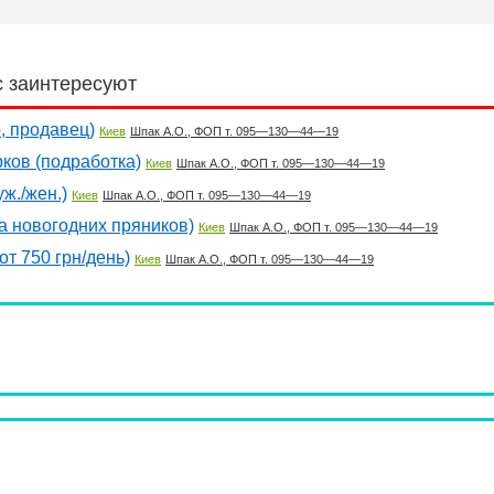
с заинтересуют
, продавец)
Киев
Шпак А.О., ФОП т. 095—130—44—19
ков (подработка)
Киев
Шпак А.О., ФОП т. 095—130—44—19
ж./жен.)
Киев
Шпак А.О., ФОП т. 095—130—44—19
а новогодних пряников)
Киев
Шпак А.О., ФОП т. 095—130—44—19
т 750 грн/день)
Киев
Шпак А.О., ФОП т. 095—130—44—19