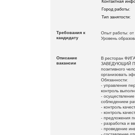
Контактная инф
Город работы:
Тип занятости:
Требования к
Опыт работы: от 
кандидату
Уровень образов
Описание
В ресторан ФИГА
вакансии
ЗАВЕДУЮЩИЙ ПИ
позитивного чел
организовать эф
Обязанности:
- управление пе
контроль выполн
- осуществление
соблюдением раб
- контроль качес
- контроль качес
- предложения п
- разработка и 
- проведение ин
- составление от