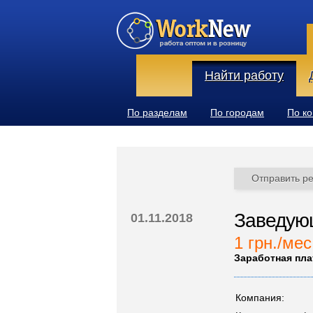
Найти работу
По разделам
По городам
По к
Отправить р
Заведующ
01.11.2018
1 грн./мес
Заработная пла
Компания: