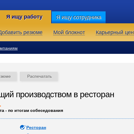
Я ищу работу
Я ищу сотрудника
Добавить резюме
Мой блокнот
Карьерный цен
омпаниям
езюме
Распечатать
ий производством в ресторан
.
та - по итогам собеседования
Ресторан