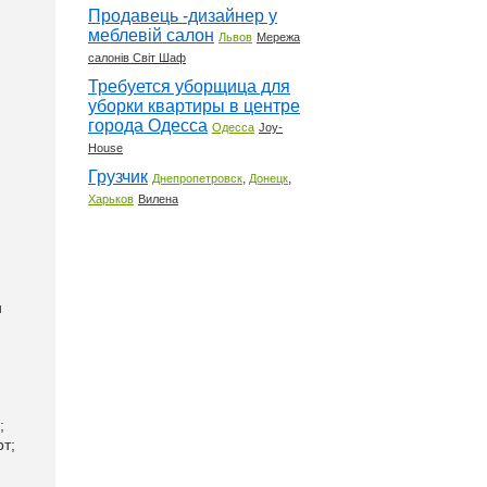
Продавець -дизайнер у
меблевій салон
Львов
Мережа
салонів Світ Шаф
Требуется уборщица для
уборки квартиры в центре
города Одесса
Одесса
Joy-
House
Грузчик
,
,
Днепропетровск
Донецк
Харьков
Вилена
и
;
т;