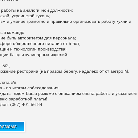
 работы на аналогичной должности;
ской, украинской кухонь;
зм и умение грамотно и правильно организовать работу кухни и
ь в команде;
ние быть авторитетом для персонала;
сфере общественного питания от 5 лет;
ации и технологии производства;
ляции блюд и кулинарных изделий.
 5/2;
ожение ресторана (на правом берегу, недалеко от ст. метро М.
лата з/п;
а - по итогам собеседования.
даты, ждем Ваши резюме с описанием опыта работы и указанием
вню заработной платы!
фон: (067) 401-56-84
 резюме