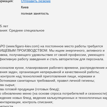
ормация:
Отправить резюме
Киев
полная занятость
5 лет
ания: Среднее специальное
РО (www.figaro-kiev.com) на постоянное место работы требуется
ЩЕВЫМ ПРОИЗВОДСТВОМ. Мы ищем энергичного, активного и
овека, получающего удовольствие от своей профессии, умеющего
фективную работу заведения и стать авторитетом для персонала.
рсоналом кухни, планирование рабочего времени, распределение 
ения задач, организация непрерывной и качественной работы;
 контроля над технологией приготовления пищи, нормами и
отниками санитарных требований, правил личной гигиены;
тва сырья;
тва готовой продукции (готовых блюд);
о обновлению меню (на основе спроса потребителей и сезонности)
введение новых блюд, ведение калькуляционных и технологичных кар
вентаризации, контроль списания;
четности.