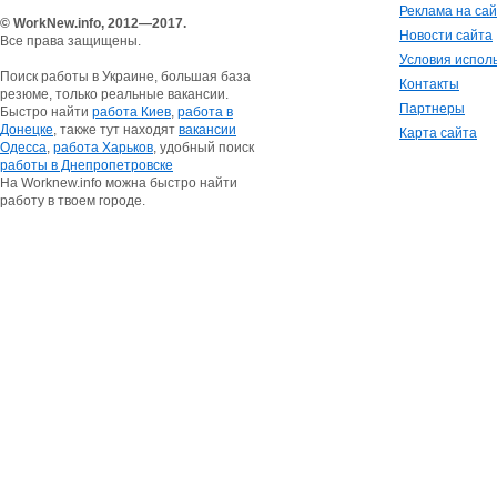
Реклама на са
© WorkNew.info, 2012—2017.
Новости сайта
Все права защищены.
Условия испол
Поиск работы в Украине, большая база
Контакты
резюме, только реальные вакансии.
Партнеры
Быстро найти
работа Киев
,
работа в
Донецке
, также тут находят
вакансии
Карта сайта
Одесса
,
работа Харьков
, удобный поиск
работы в Днепропетровске
На Worknew.info можна быстро найти
работу в твоем городе.