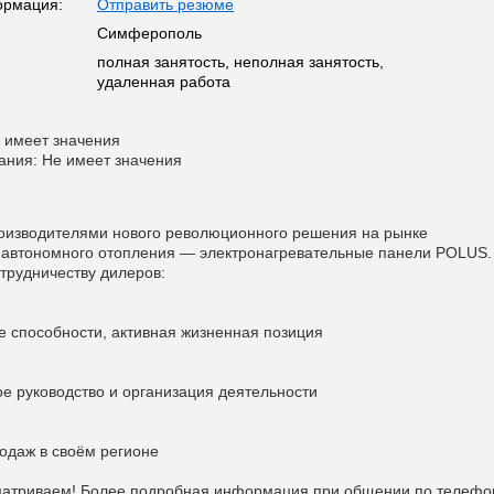
ормация:
Отправить резюме
Симферополь
полная занятость, неполная занятость,
удаленная работа
 имеет значения
ания: Не имеет значения
оизводителями нового революционного решения на рынке
 автономного отопления — электронагревательные панели POLUS.
трудничеству дилеров:
ие способности, активная жизненная позиция
ое руководство и организация деятельности
родаж в своём регионе
матриваем! Более подробная информация при общении по телефо