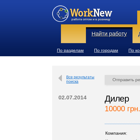
Найти работу
По разделам
По городам
По к
Все результаты
Отправить р
поиска
Дилер
02.07.2014
10000 грн
Компания: