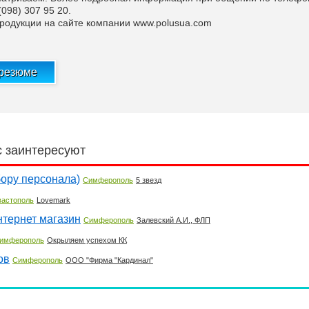
(098) 307 95 20.
одукции на сайте компании www.polusua.com
 резюме
с заинтересуют
бору персонала)
Симферополь
5 звезд
вастополь
Lovemark
нтернет магазин
Симферополь
Залевский А.И., ФЛП
имферополь
Окрыляем успехом КК
ов
Симферополь
ООО "Фирма "Кардинал"