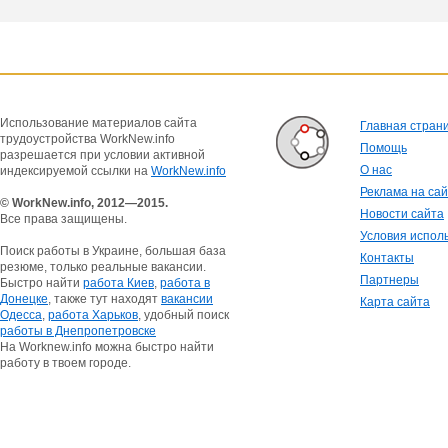
Использование материалов сайта
Главная стран
трудоустройства WorkNew.info
Помощь
разрешается при условии активной
О нас
индексируемой ссылки на
WorkNew.info
Реклама на са
© WorkNew.info, 2012—2015.
Новости сайта
Все права защищены.
Условия испол
Поиск работы в Украине, большая база
Контакты
резюме, только реальные вакансии.
Партнеры
Быстро найти
работа Киев
,
работа в
Донецке
, также тут находят
вакансии
Карта сайта
Одесса
,
работа Харьков
, удобный поиск
работы в Днепропетровске
На Worknew.info можна быстро найти
работу в твоем городе.