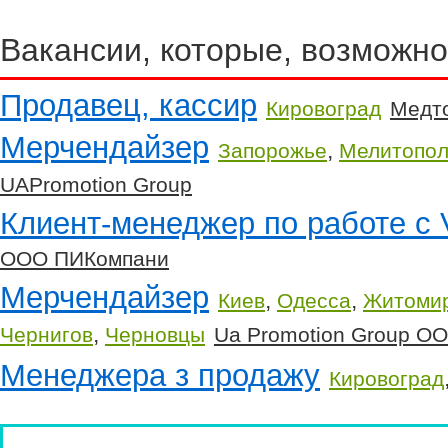
Вакансии, которые, возможно
Продавец, кассир
Кировоград
Медт
Мерчендайзер
,
Запорожье
Мелитопол
UAPromotion Group
Клиент-менеджер по работе с 
ООО ПИКомпани
Мерчендайзер
,
,
Киев
Одесса
Житоми
,
Чернигов
Черновцы
Ua Promotion Group O
Менеджера з продажу
Кировоград