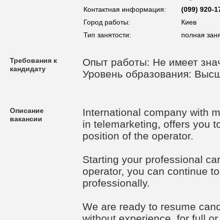
Контактная информация:
(099) 920-1
Город работы:
Киев
Тип занятости:
полная зан
Требования к
Опыт работы: Не имеет зна
кандидату
Уровень образования: Выс
Описание
International company with m
вакансии
in telemarketing, offers you t
position of the operator.
Starting your professional c
operator, you can continue to
professionally.
We are ready to resume cand
without experience, for full or