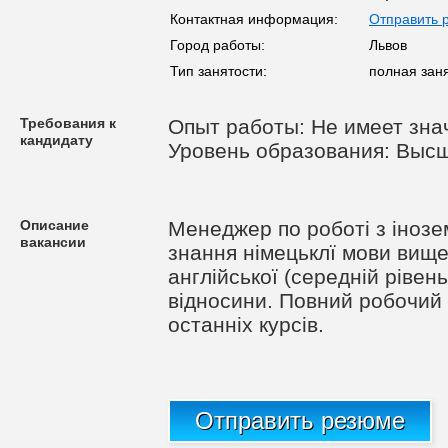
Контактная информация:
Отправить 
Город работы:
Львов
Тип занятости:
полная зан
Требования к
Опыт работы: Не имеет зна
кандидату
Уровень образования: Выс
Описание
Менеджер по роботі з інозе
вакансии
знання німецьклї мови вище
англійської (середній рівен
відносини. Повний робочий 
останніх курсів.
Отправить резюме