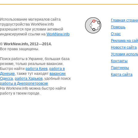
Использование материалов сайта
Главная стран
трудоустройства WorkNew.info
Помощь
разрешается при условии активной
О нас
индексируемой ссылки на
WorkNew.info
Реклама на са
© WorkNew.info, 2012—2014.
Новости сайта
Все права защищены.
Условия испол
Поиск работы в Украине, большая база
Контакты
резюме, только реальные вакансии.
Партнеры
Быстро найти
работа Киев
,
работа в
Донецке
, также тут находят
вакансии
Карта сайта
Одесса
,
работа Харьков
, удобный поиск
работы в Днепропетровске
На Worknew.info можна быстро найти
работу в твоем городе.