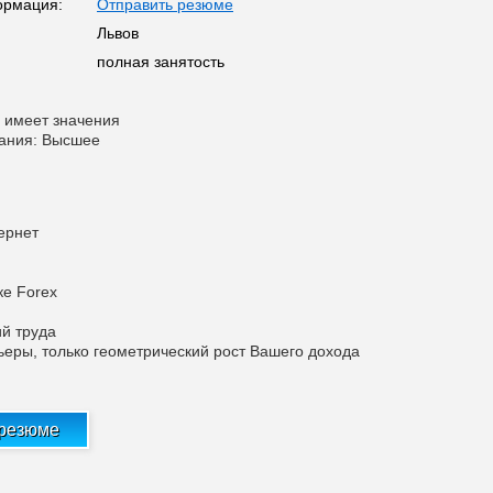
ормация:
Отправить резюме
Львов
полная занятость
 имеет значения
вания: Высшее
ернет
ке Forex
й труда
рьеры, только геометрический рост Вашего дохода
 резюме