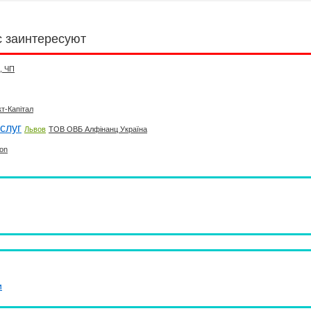
с заинтересуют
, ЧП
т-Капітал
слуг
Львов
ТОВ ОВБ Алфінанц Україна
ion
и