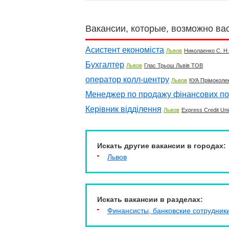
Вакансии, которые, возможно ва
Асистент економіста
Львов
Николаенко С. Н.
Бухгалтер
Львов
Глас Трьош Львів ТОВ
оператор колл-центру
Львов
КУА Прімоколек
Менеджер по продажу фінансових по
Керівник відділення
Львов
Express Credit Un
Искать другие вакансии в городах:
Львов
Искать вакансии в разделах:
Финансисты, банковские сотрудник