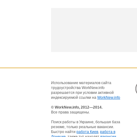
Использование материалов сайта
трудоустройства WorkNew.info
разрешается при условии активной
индексируемой ссылки на
WorkNew.info
© WorkNew.info, 2012—2014.
Все права защищены.
Поиск работы в Украине, большая база
резюме, только реальные вакансии.
Быстро найти
работа Киев
,
работа в
Донецке
, также тут находят
вакансии