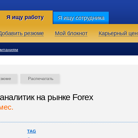
Я ищу работу
Я ищу сотрудника
Добавить резюме
Мой блокнот
Карьерный цен
омпаниям
езюме
Распечатать
аналитик на рынке Forex
мес.
TAG