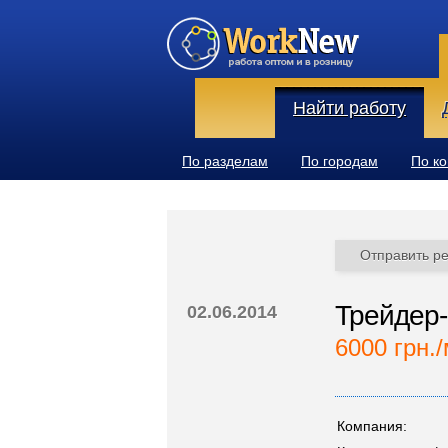
Найти работу
По разделам
По городам
По к
Отправить р
Трейдер-
02.06.2014
6000 грн./
Компания: