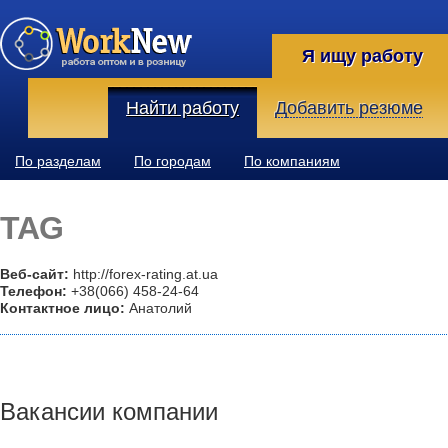
Я ищу работу
Найти работу
Добавить резюме
По разделам
По городам
По компаниям
TAG
Веб-сайт:
http://forex-rating.at.ua
Телефон:
+38(066) 458-24-64
Контактное лицо:
Анатолий
Вакансии компании