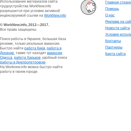
Использование материалов сайта
Главная стран
трудоустройства WorkNew.info
Помощь
разрешается при условии активной
О нас
индексируемой ссылки на
WorkNew.info
Реклама на са
© WorkNew.info, 2012—2017.
Новости сайта
Все права защищены.
Условия испол
Поиск работы в Украине, большая база
Контакты
резюме, только реальные вакансии.
Партнеры
Быстро найти
работа Киев
,
работа в
Донецке
, также тут находят
вакансии
Карта сайта
Одесса
,
работа Харьков
, удобный поиск
работы в Днепропетровске
На Worknew.info можна быстро найти
работу в твоем городе.