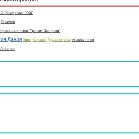
О "Компромис 2000"
Delavore
орское агентство "Транзит-Экспресс"
гия Дания
,
,
Киев
Харьков
Другие страны
visausa center
Агенство