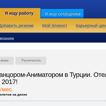
Я ищу работу
Я ищу сотрудника
Добавить резюме
Мой блокнот
Карьерный цен
омпаниям
езюме
Распечатать
анцором-Аниматором в Турции. Оте
 2017!
./мес.
илетов на диско