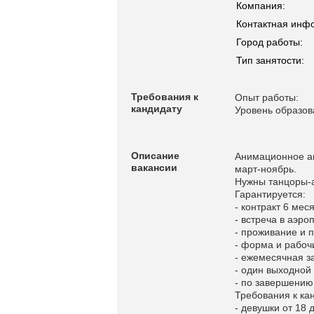
Компания:
Контактная инф
Город работы:
Тип занятости:
Требования к
Опыт работы:
кандидату
Уровень образов
Описание
Анимационное аг
вакансии
март-ноябрь.
Нужны танцоры-а
Гарантируется:
- контракт 6 мес
- встреча в аэр
- проживание и 
- форма и рабоч
- ежемесячная з
- один выходной
- по завершению
Требования к ка
- девушки от 18 