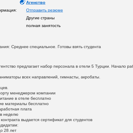
Агенство
ормация:
Отправить резюме
Другие страны
полная занятость
ания: Среднее специальное. Готовы взять студента
ентство предлагает набор персонала в отели 5 Турции. Начало ра
ниматоры всех направлений, гимнасты, акробаты.
яцев.
опорту менеджером компании
питание в отеле бесплатно
ие материалы бесплатно
аработная плата
 в неделю
 контракта выдается сертификат для студентов
ндидатам:
до 28 лет