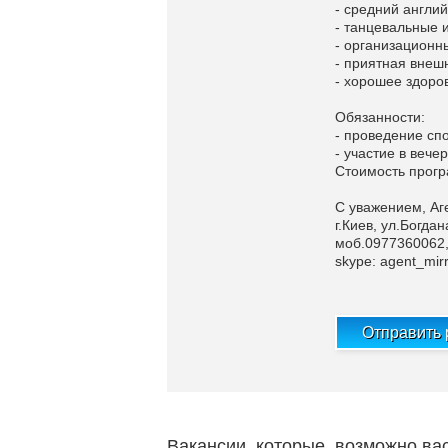
- средний англи
- танцевальные 
- организационн
- приятная внеш
- хорошее здоро
Обязанности:
- проведение сп
- участие в веч
Стоимость прогр
С уважением, Аг
г.Киев, ул.Богда
моб.0977360062
skype: agent_mir
Отправить
Вакансии, которые, возможно ва