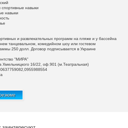
йский
и спортивные навыки
ые навыки
ность
вье
ортивных и развлекательных программ на пляже и у бассейна
ернем танцевальном, комедийном шоу или гостевом
аммы 250 долл. Договор подписывается в Украине
ентство "МИРА"
на Хмельницкого 16/22, оф.901 (м.Театральная)
,0637759082,0955988554
ra
 резюме
с заинтересуют