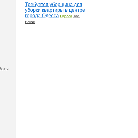
Требуется уборщица для
уборки квартиры в центре
города Одесса
Одесса
Joy-
House
боты