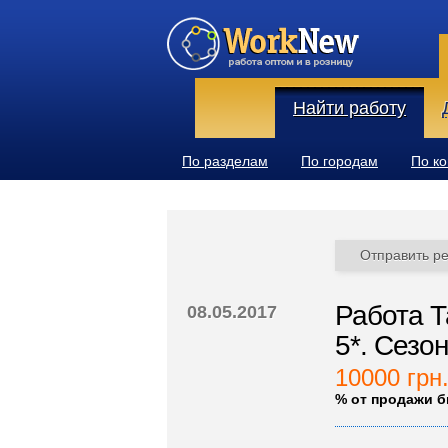
Найти работу
По разделам
По городам
По к
Отправить р
Работа Т
08.05.2017
5*. Сезон
10000 грн
% от продажи б