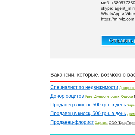
моб. +38097736
skype: agent_mirr
WhatsApp и Vibe
https://mirviz.com
Отправить
Вакансии, которые, возможно ва
Специалист по недвижимости
Днепропе
Донор ооцитов
,
,
Киев
Днепропетровск
Одесса
Продавец в киоск, 500 грн. в день
Харь
Продавец в киоск, 500 грн. в день
Днеп
Продавец-флорист
Харьков
ООО "КрафТори