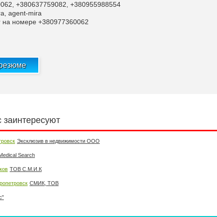
0062, +380637759082, +380955988554
a, agent-mira
r на номере +380977360062
 резюме
с заинтересуют
тровск
Эксклюзив в недвижимости ООО
Medical Search
ков
ТОВ С.М.И.К
ропетровск
СМИК, ТОВ
с"