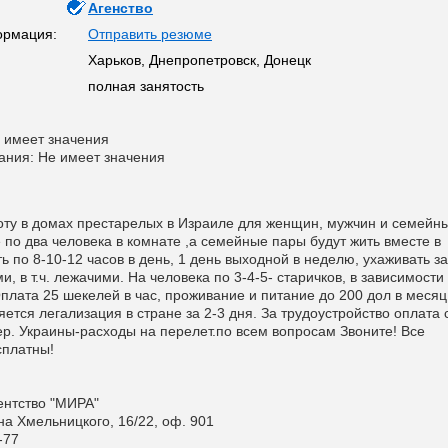
Агенство
ормация:
Отправить резюме
Харьков, Днепропетровск, Донецк
полная занятость
 имеет значения
ания: Не имеет значения
ту в домах престарелых в Израиле для женщин, мужчин и семейн
 по два человека в комнате ,а семейные пары будут жить вместе в
ь по 8-10-12 часов в день, 1 день выходной в неделю, ухаживать за
 в т.ч. лежачими. На человека по 3-4-5- старичков, в зависимости
плата 25 шекелей в час, проживание и питание до 200 дол в месяц
тся легализация в стране за 2-3 дня. За трудоустройство оплата с
тер. Украины-расходы на перелет.по всем вопросам Звоните! Все
сплатны!
ентство "МИРА"
дана Хмельницкого, 16/22, оф. 901
-77