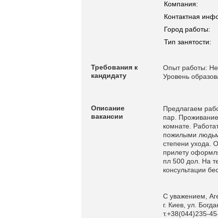
Компания:
Контактная инф
Город работы:
Тип занятости:
Требования к
Опыт работы: Не
кандидату
Уровень образов
Описание
Предлагаем рабо
вакансии
пар. Проживание
комнате. Работат
пожилыми людьми,
степени ухода. О
прилету оформляе
пл 500 дол. На 
консультации бе
С уважением, Аг
г. Киев, ул. Бог
т.+38(044)235-45