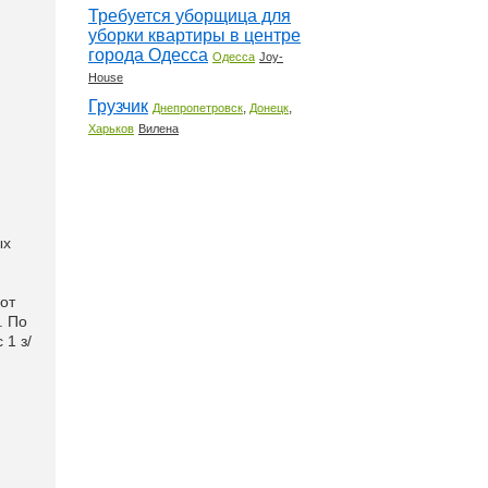
Требуется уборщица для
уборки квартиры в центре
города Одесса
Одесса
Joy-
House
Грузчик
,
,
Днепропетровск
Донецк
Харьков
Вилена
ых
 от
. По
 1 з/