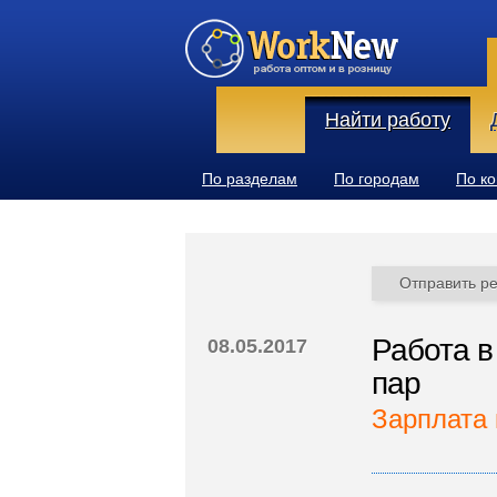
Найти работу
По разделам
По городам
По к
Отправить р
Работа в
08.05.2017
пар
Зарплата 