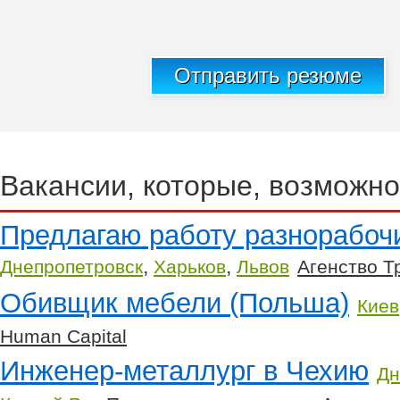
Отправить резюме
Вакансии, которые, возможно
Предлагаю работу разнорабоч
,
,
Днепропетровск
Харьков
Львов
Агенство Т
Обивщик мебели (Польша)
Киев
Human Capital
Инженер-металлург в Чехию
Дн