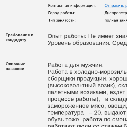
Контактная информация:
Отправить 
Город работы:
Днепропетро
Тип занятости:
полная зан
Требования к
Опыт работы: Не имеет зна
кандидату
Уровень образования: Сре
Описание
Работа для мужчин:
вакансии
Работа в холодно-морозил
сборщики продукции, хоро
(высоковольтный возик), с
палетными возиками, ездят 
процессе работы), в склад
замороженное мясо, овощи,
температура – 20, выдают 
обувь тоже, работа по смен
работают люди со стажем 6-