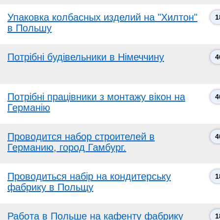
Упаковка колбасных изделий на "Хилтон"
1
в Польшу
Потрібні будівельники в Німеччину
4
Потрібні працівники з монтажу вікон на
4
Германію
Проводится набор строителей в
4
Германию, город Гамбург.
Проводиться набір на кондитерську
1
фабрику в Польщу
Работа в Польше на кафенту фабрику
1