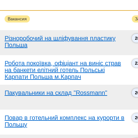
Вакансия
З
Різноробочий на шліфування пластику
2
Польша
Робота покоївка, офіціант на виніс страв
2
на банкети елітний готель Польські
Карпати Польша м.Карпач
Пакувальники на склад "Rossmann"
2
Повар в готельний комплекс на курорти в
2
Польщу