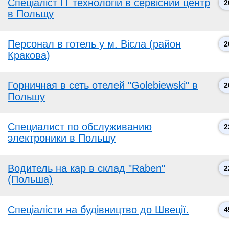
Спеціаліст IT технологій в сервісний центр
2
в Польщу
Персонал в готель у м. Вісла (район
2
Кракова)
Горничная в сеть отелей "Golebiewski" в
2
Польшу
Специалист по обслуживанию
2
электроники в Польшу
Водитель на кар в склад "Raben"
2
(Польша)
Спеціалісти на будівництво до Швеції.
4