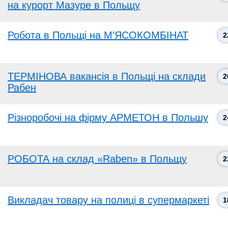
на курорт Мазуре в Польщу
Робота в Польщі на М’ЯСОКОМБІНАТ
2
ТЕРМІНОВА вакансія в Польщі на склади
2
Рабен
Різноробочі на фірму АРМЕТОН в Польшу
2
РОБОТА на склад «Raben» в Польщу
2
Викладач товару на полиці в супермаркеті
1