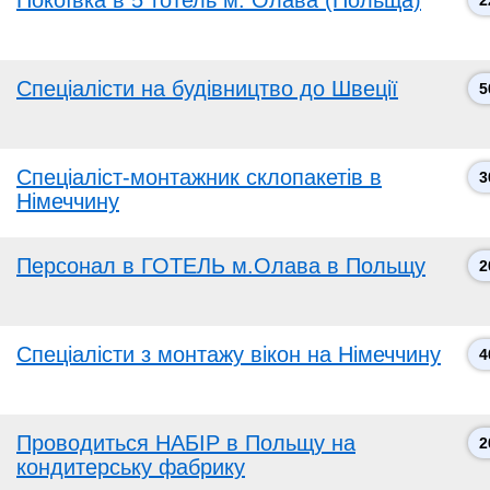
Покоївка в 5*готель м. Олава (Польща)
2
Спеціалісти на будівництво до Швеції
5
Спеціаліст-монтажник склопакетів в
3
Німеччину
Персонал в ГОТЕЛЬ м.Олава в Польщу
2
Спеціалісти з монтажу вікон на Німеччину
4
Проводиться НАБІР в Польщу на
2
кондитерську фабрику