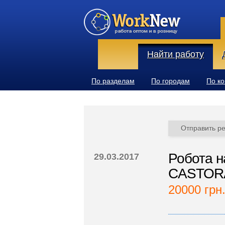
Найти работу
По разделам
По городам
По к
Отправить р
Робота н
29.03.2017
CASTOR
20000 грн