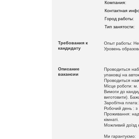
Компания:
Контактная инф
Город работы:
Тип занятости:
Требования к
Опыт работы: Не
кандидату
Уровень образов
Описание
Проводиться набі
вакансии
упаковці на авток
Проводиться навч
Місце роботи: м.
Вимоги до кандид
виготовити). Баж
Заробітна плата:1
Робочий день : з 
Проживання: нада
кімнаті.
Можливий доїзд 
Ми гарантуємо: