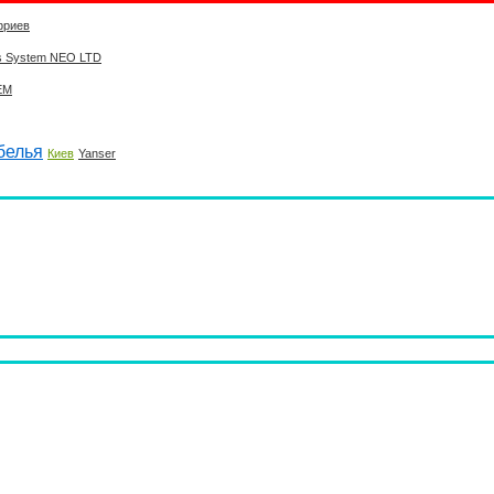
фриев
s System NEO LTD
ЕМ
белья
Киев
Yanser