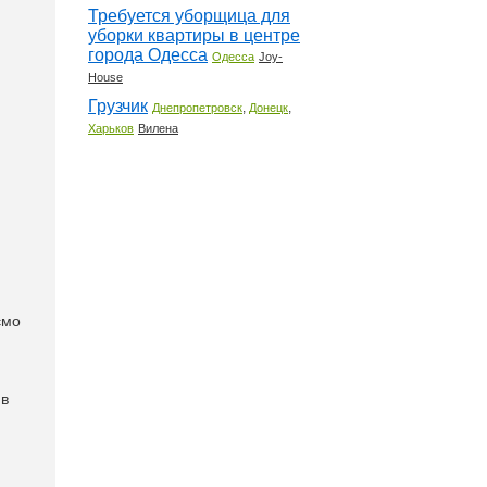
Требуется уборщица для
уборки квартиры в центре
города Одесса
Одесса
Joy-
House
Грузчик
,
,
Днепропетровск
Донецк
Харьков
Вилена
ємо
 в