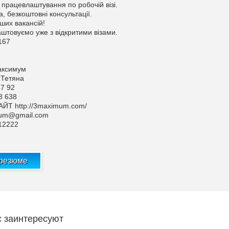
е працевлаштування по робочій візі.
а, безкоштовні консультації.
нших вакансій!
штовуємо уже з відкритими візами.
167
аксимум
 Тетяна
47 92
8 638
ЙТ http://3maximum.com/
um@gmail.com
112222
 резюме
с заинтересуют