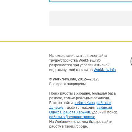
Использование материалов сайта
трудоустройства WorkNew.info
разрешается при условии активной
индексируемой ссылки на
WorkNew.info
© WorkNew.info, 2012—2017.
Все права защищены.
Поиск работы в Украине, большая база
резюме, только реальные вакансии.
Быстро найти
работа Киев
,
работа в
Донецке
, также тут находят
вакансии
Одесса
,
работа Харьков
, удобный поиск
работы в Днепропетровске
На Worknew.info можна быстро найти
работу в твоем городе.