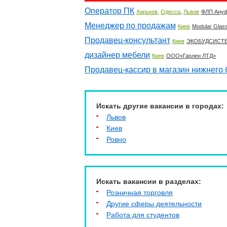
Оператор ПК
,
,
Харьков
Одесса
Львов
ФЛП Ану
Менеджер по продажам
Киев
Modular Glas
Продавец-консультант
Киев
ЭКОБУДСИСТ
дизайнер мебели
Киев
ООО«Гарлен ЛТД»
Продавец-кассир в магазин нижнего 
Искать другие вакансии в городах:
Львов
Киев
Ровно
Искать вакансии в разделах:
Розничная торговля
Другие сферы деятельности
Работа для студентов