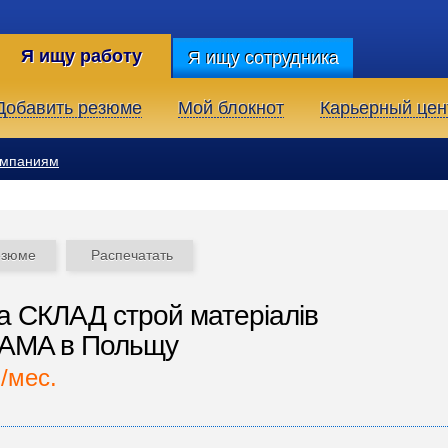
Я ищу работу
Я ищу сотрудника
Добавить резюме
Мой блокнот
Карьерный цен
омпаниям
езюме
Распечатать
а СКЛАД строй матеріалів
AMA в Польщу
./мес.