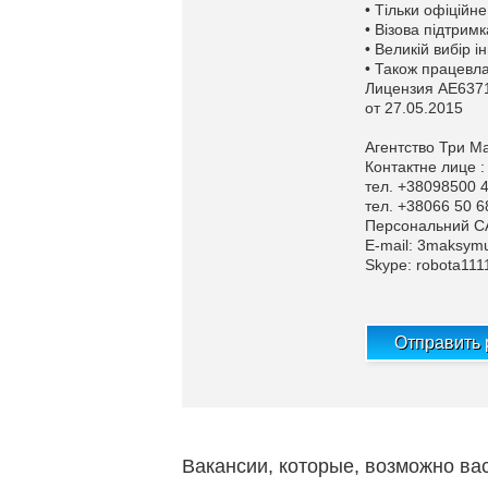
• Тільки офіційн
• Візова підтримк
• Великій вибір і
• Також працевла
Лицензия АЕ637
от 27.05.2015
Агентство Три М
Контактне лице :
тел. +38098500 
тел. +38066 50 6
Персональний СА
Е-mail:
3maksym
Skype: robota11
Отправить
Вакансии, которые, возможно ва