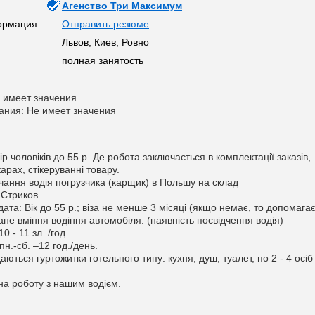
Агенство Три Максимум
ормация:
Отправить резюме
Львов, Киев, Ровно
полная занятость
 имеет значения
ания: Не имеет значения
р чоловіків до 55 р. Де робота заключається в комплектації заказів,
арах, стікеруванні товару.
ання водія погрузчика (карщик) в Польшу на склад
 Стриков
ата: Вік до 55 р.; віза не менше 3 місяці (якщо немає, то допомага
ане вміння водіння автомобіля. (наявність посвідчення водія)
0 - 11 зл. /год.
пн.-сб. –12 год./день.
ються гуртожитки готельного типу: кухня, душ, туалет, по 2 - 4 осіб
на роботу з нашим водієм.