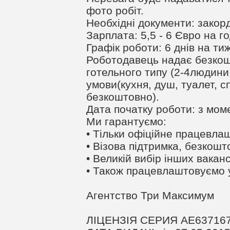
фото робіт.
Необхідні документи: закор
Зарплата: 5,5 - 6 Євро на го
Графік роботи: 6 днів на ти
Роботодавець надає безкош
готельного типу (2-4людини 
умови(кухня, душ, туалет, сп
безкоштовно).
Дата початку роботи: з моме
Ми гарантуємо:
• Тільки офіційне працевлаш
• Візова підтримка, безкошто
• Великій вибір інших ваканс
• Також працевлаштовуємо у
Агентство Три Максимум
ЛІЦЕНЗІЯ СЕРИЯ АЕ63716