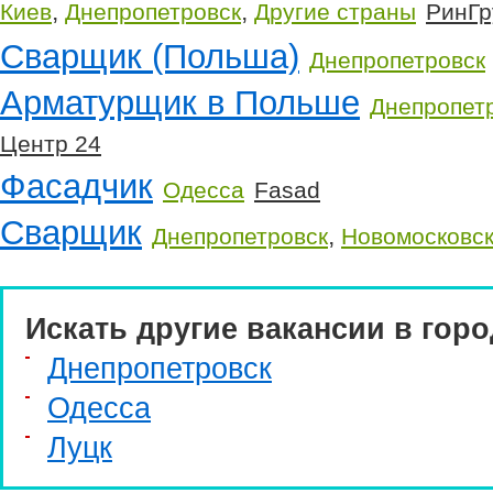
,
,
Киев
Днепропетровск
Другие страны
РинГр
Сварщик (Польша)
Днепропетровск
Арматурщик в Польше
Днепропет
Центр 24
Фасадчик
Одесса
Fasad
Сварщик
,
Днепропетровск
Новомосковс
Искать другие вакансии в горо
Днепропетровск
Одесса
Луцк