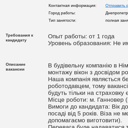
Контактная информация:
Отправить 
Город работы:
Днепропетр
Тип занятости:
полная зан
Требования к
Опыт работы: от 1 года
кандидату
Уровень образования: Не и
Описание
В будівельну компанію в Нім
вакансии
монтажу вікон з досвідом р
Наша компанія являється б
роботодавцем, тому вакан
будуть тільки на страховку 
Місце роботи: м. Ганновер 
Вимоги до кандидата: Вік до
посаді від 5 років. Віза не 
допомагаємо виготовити).
Перевага буде надаватися 