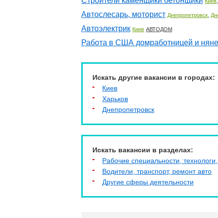
Строители каменщики бетонщики
Киев
Автослесарь, моторист
,
Днепропетровск
Дн
Автоэлектрик
Киев
АВТОДОМ
Работа в США домработницей и нян
Искать другие вакансии в городах:
Киев
Харьков
Днепропетровск
Искать вакансии в разделах:
Рабочие специальности, технологи,
Водители, транспорт, ремонт авто
Другие сферы деятельности