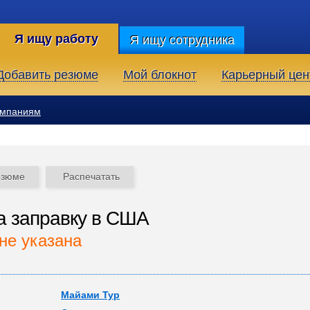
Я ищу работу
Я ищу сотрудника
Добавить резюме
Мой блокнот
Карьерный цен
омпаниям
езюме
Распечатать
а заправку в США
не указана
Майами Тур