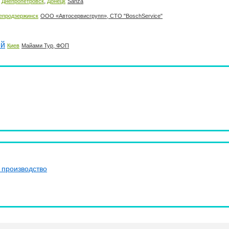
,
,
Днепропетровск
Донецк
Sanza
епродзержинск
ООО «Автосервисгрупп», СТО "BoschService"
ей
Киев
Майами Тур, ФОП
 производство