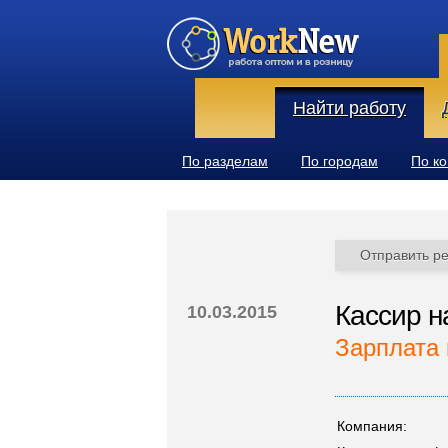
Найти работу
По разделам
По городам
По к
Отправить р
Кассир н
10.03.2015
Зарплата 
Компания: