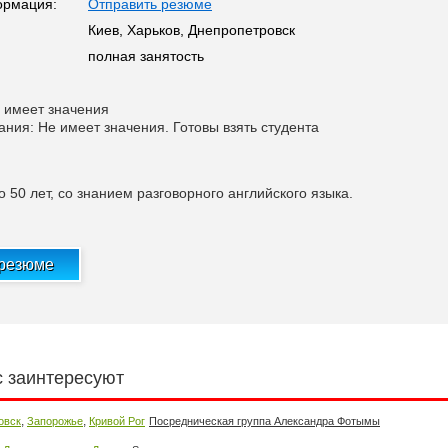
ормация:
Отправить резюме
Киев, Харьков, Днепропетровск
полная занятость
 имеет значения
ания: Не имеет значения. Готовы взять студента
 50 лет, со знанием разговорного английского языка.
 резюме
с заинтересуют
,
,
овск
Запорожье
Кривой Рог
Посредническая группа Александра Фотымы