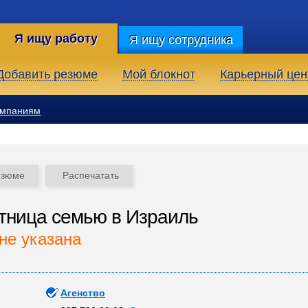
Я ищу работу
Я ищу сотрудника
Добавить резюме
Мой блокнот
Карьерный цен
омпаниям
езюме
Распечатать
тница семью в Израиль
не указана
Агенство