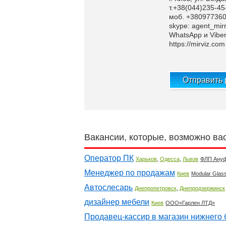
т.+38(044)235-45
моб. +38097736
skype: agent_mirr
WhatsApp и Vibe
https://mirviz.com
Отправить
Вакансии, которые, возможно ва
Оператор ПК
,
,
Харьков
Одесса
Львов
ФЛП Ану
Менеджер по продажам
Киев
Modular Glas
Автослесарь
,
Днепропетровск
Днепродзержинск
дизайнер мебели
Киев
ООО«Гарлен ЛТД»
Продавец-кассир в магазин нижнего 