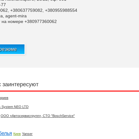
-77
0062, +380637759082, +380955988554
a, agent-mira
r на номере +380977360062
 резюме
с заинтересуют
фриев
s System NEO LTD
ООО «Автосервисгрупп», СТО "BoschService"
белья
Киев
Yanser