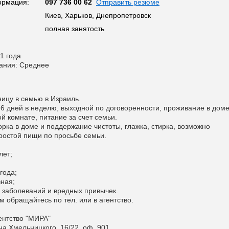
ормация:
097 736 00 62
Отправить резюме
Киев, Харьков, Днепропетровск
полная занятость
1 года
ания: Среднее
цу в семью в Израиль.
 6 дней в неделю, выходной по договоренности, проживание в дом
й комнате, питание за счет семьи.
орка в доме и поддержание чистоты, глажка, стирка, возможно
ростой пищи по просьбе семьи.
лет;
года;
вная;
х заболеваний и вредных привычек.
 обращайтесь по тел. или в агентство.
ентство "МИРА"
дана Хмельницкого, 16/22, оф. 901