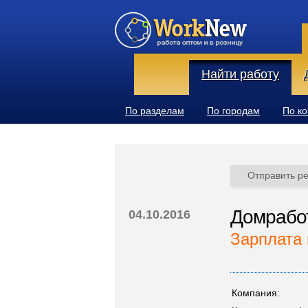
Найти работу
По разделам
По городам
По к
Отправить р
Домрабо
04.10.2016
Зарплата 
Компания: