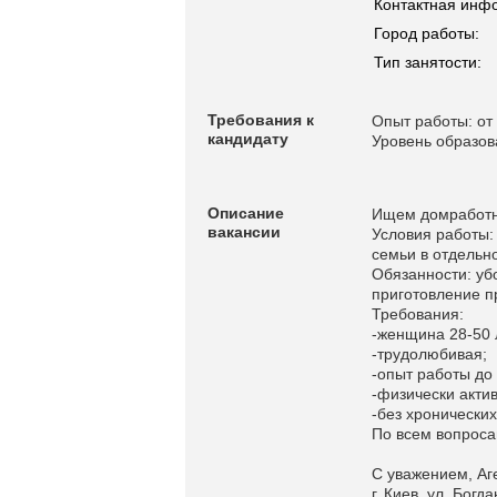
Контактная инф
Город работы:
Тип занятости:
Требования к
Опыт работы: от 
кандидату
Уровень образов
Описание
Ищем домработни
вакансии
Условия работы:
семьи в отдельно
Обязанности: уб
приготовление п
Требования:
-женщина 28-50 
-трудолюбивая;
-опыт работы до 
-физически акти
-без хронически
По всем вопросам
С уважением, Аг
г. Киев, ул. Бог