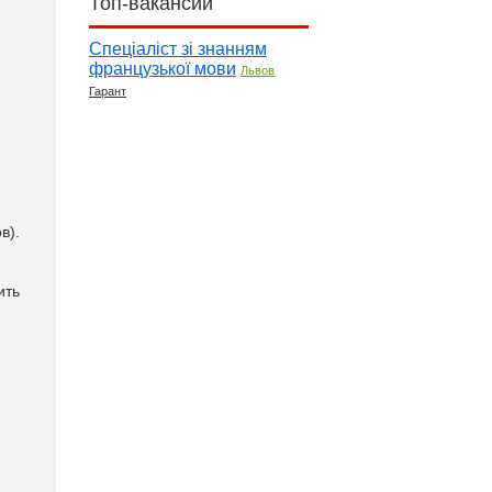
Топ-вакансии
Спеціаліст зі знанням
французької мови
Львов
Гарант
в).
ить