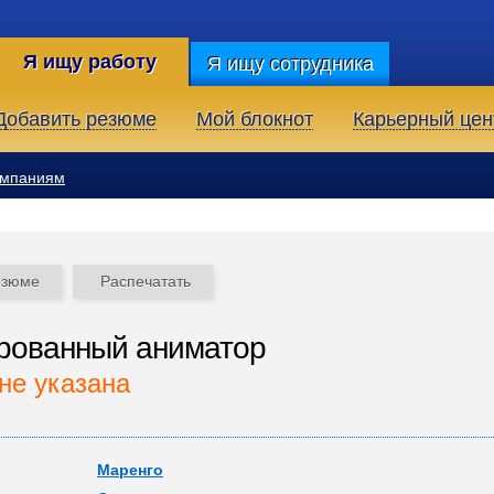
Я ищу работу
Я ищу сотрудника
Добавить резюме
Мой блокнот
Карьерный цен
омпаниям
езюме
Распечатать
рованный аниматор
не указана
Маренго