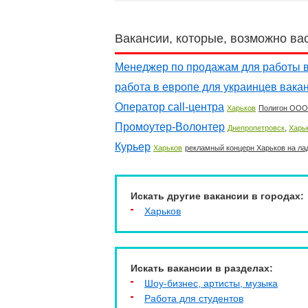
Вакансии, которые, возможно ва
Менеджер по продажам для работы 
работа в европе для украинцев вака
Оператор call-центра
Харьков
Полигон ООО
Промоутер-Волонтер
,
Днепропетровск
Харь
Курьер
Харьков
рекламный концерн Харьков на ла
Искать другие вакансии в городах:
Харьков
Искать вакансии в разделах:
Шоу-бизнес, артисты, музыка
Работа для студентов