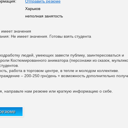
ормация:
Отправить резюме
Харьков
неполная занятость
 имеет значения
ания: Не имеет значения. Готовы взять студента
одработку людей, умеющих завести публику, заинтересоваться и
 роли Костюмированного аниматора (персонажи из сказок, мультико
студентов.
сть, работа в торговом центре, в тепле и молодом коллективе.
граждение – 200-250 грн/день + возможность дополнительно получ
я, направьте нам резюме или краткую информацию о себе.
 резюме