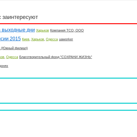
с заинтересуют
в выходные дни
Харьков
Компания ТСО, ООО
нсии 2015
,
,
Киев
Харьков
Одесса
uaworker
 (Южный филиал)
,
ков
Одесса
Благотворительный фонд "СОХРАНИ ЖИЗНЬ"
донях