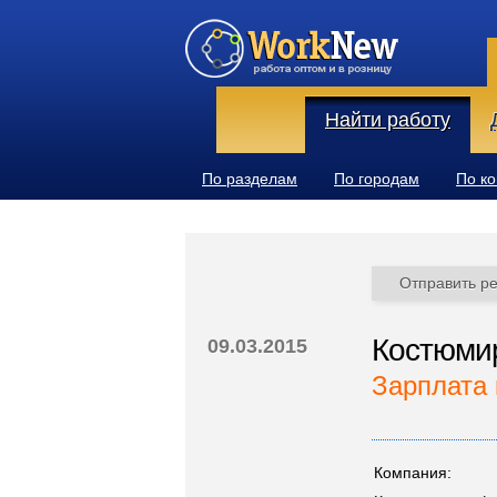
Найти работу
По разделам
По городам
По к
Отправить р
Костюми
09.03.2015
Зарплата 
Компания: