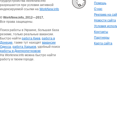
трудоустройства WorkNew.info
Помощь
разрешается при условии активной
О нас
индексируемой ссылки на
WorkNew.info
Реклама на са
© WorkNew.info, 2012—2017.
Новости сайта
Все права защищены.
Условия испол
Поиск работы в Украине, большая база
Контакты
резюме, только реальные вакансии.
Партнеры
Быстро найти
работа Киев
,
работа в
Донецке
, также тут находят
вакансии
Карта сайта
Одесса
,
работа Харьков
, удобный поиск
работы в Днепропетровске
На Worknew.info можна быстро найти
работу в твоем городе.