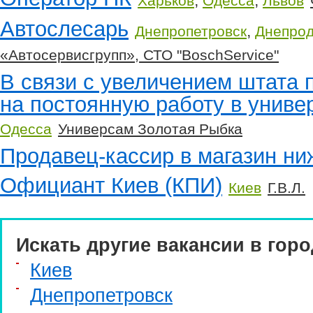
,
,
Харьков
Одесса
Львов
Автослесарь
,
Днепропетровск
Днепрод
«Автосервисгрупп», СТО "BoschService"
В связи с увеличением штата
на постоянную работу в униве
Одесса
Универсам Золотая Рыбка
Продавец-кассир в магазин ни
Официант Киев (КПИ)
Киев
Г.В.Л.
Искать другие вакансии в горо
Киев
Днепропетровск