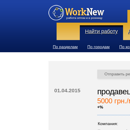
Найти работу
По разделам
По городам
По к
Отправить р
продавец
01.04.2015
5000 грн./
+%
Компания: