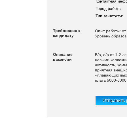
Контактная инф
Город работы:
Тип занятости:
Требования к
Опыт работы: от 
кандидату
Уровень образо
Описание
В/о, о/р от 1-2 
вакансии
новыми коллекци
активность, ком
приятная внешнос
«плавающих выход
плата 5000-6000
Отправить