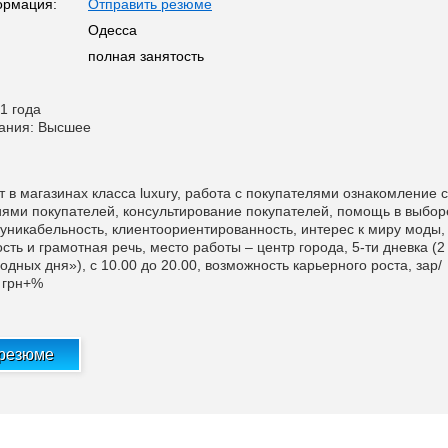
ормация:
Отправить резюме
Одесса
полная занятость
1 года
вания: Высшее
лет в магазинах класса luxury, работа с покупателями ознакомление с
ями покупателей, консультирование покупателей, помощь в выбор
муникабельность, клиентоориентированность, интерес к миру моды,
ть и грамотная речь, место работы – центр города, 5-ти дневка (2
ных дня»), с 10.00 до 20.00, возможность карьерного роста, зар/
 грн+%
 резюме