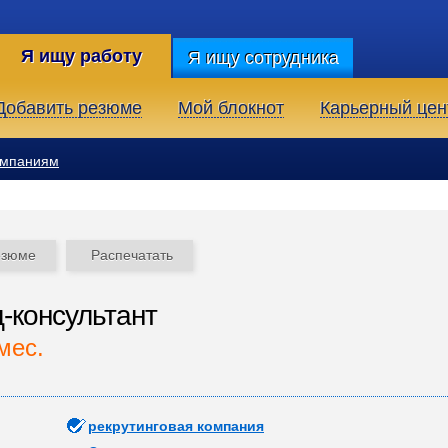
Я ищу работу
Я ищу сотрудника
Добавить резюме
Мой блокнот
Карьерный цен
омпаниям
езюме
Распечатать
-консультант
мес.
рекрутинговая компания