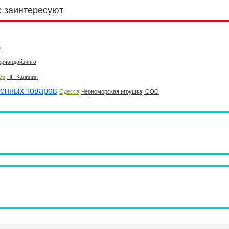
с заинтересуют
а
ерчандайзинга
са
ЧП Калинин
венных товаров
Одесса
Черноморская игрушка, ООО