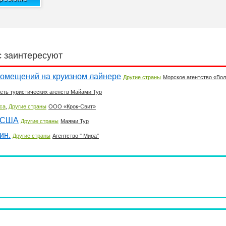
с заинтересуют
помещений на круизном лайнере
Другие страны
Морское агентство «Во
еть туристических агенств Майами Тур
,
са
Другие страны
ООО «Крок-Свит»
в США
Другие страны
Маями Тур
ин.
Другие страны
Агентство " Мира"