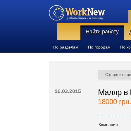
Найти работу
По разделам
По городам
По к
Отправить р
Маляр в
26.03.2015
18000 грн
Компания: