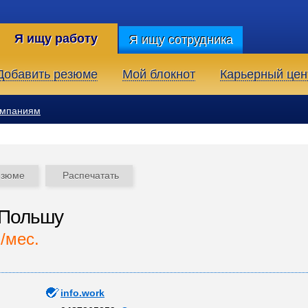
Я ищу работу
Я ищу сотрудника
Добавить резюме
Мой блокнот
Карьерный цен
омпаниям
езюме
Распечатать
 Польшу
./мес.
info.work