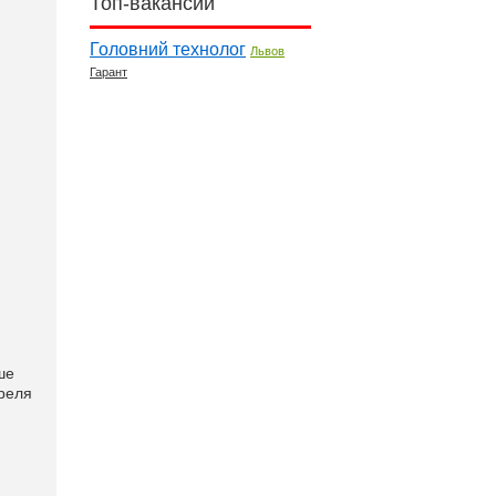
Топ-вакансии
Головний технолог
Львов
Гарант
ше
преля