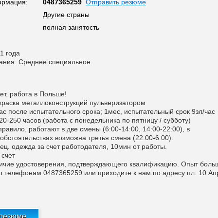
ормация:
0487365259
Отправить резюме
Другие страны
полная занятость
1 года
ания: Среднее специальное
ет, работа в Польше!
краска металлоконструкций пульверизатором
ас после испытательного срока; 1мес, испытательный срок 9зл/час
0-250 часов (работа с понедельника по пятницу / субботу)
правило, работают в две смены (6:00-14:00, 14:00-22:00), в
обстоятельствах возможна третья смена (22:00-6:00).
ец. одежда за счет работодателя, 10мин от работы.
 счет
личие удостоверения, подтверждающего квалификацию. Опыт боль
по телефонам 0487365259 или приходите к нам по адресу пл. 10 А
 резюме