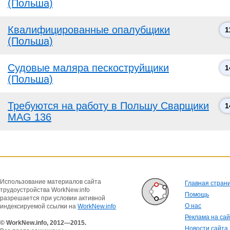
(Польша)
Квалифицированные опалубщики
1
(Польша)
Судовые маляра пескоструйщики
1
(Польша)
Требуются на работу в Польшу Сварщики
1
MAG 136
Использование материалов сайта
Главная стран
трудоустройства WorkNew.info
Помощь
разрешается при условии активной
О нас
индексируемой ссылки на
WorkNew.info
Реклама на са
© WorkNew.info, 2012—2015.
Новости сайта