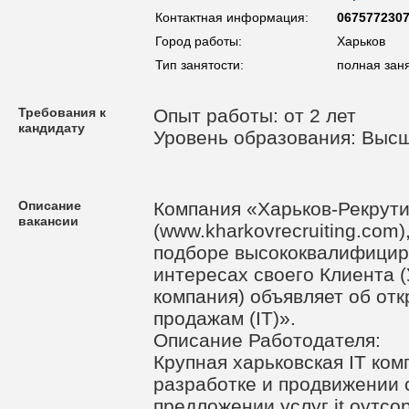
Контактная информация:
067577230
Город работы:
Харьков
Тип занятости:
полная зан
Требования к
Опыт работы: от 2 лет
кандидату
Уровень образования: Выс
Описание
Компания «Харьков-Рекрути
вакансии
(www.kharkovrecruiting.com
подборе высококвалифицир
интересах своего Клиента 
компания) объявляет об от
продажам (IT)».
Описание Работодателя:
Крупная харьковская IT ко
разработке и продвижении с
предложении услуг it оутсо