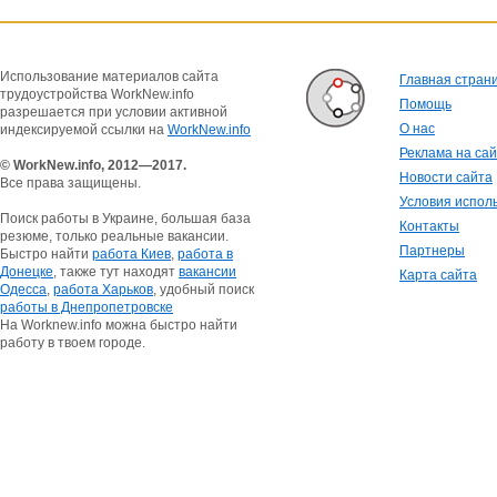
Использование материалов сайта
Главная стран
трудоустройства WorkNew.info
Помощь
разрешается при условии активной
О нас
индексируемой ссылки на
WorkNew.info
Реклама на са
© WorkNew.info, 2012—2017.
Новости сайта
Все права защищены.
Условия испол
Поиск работы в Украине, большая база
Контакты
резюме, только реальные вакансии.
Партнеры
Быстро найти
работа Киев
,
работа в
Донецке
, также тут находят
вакансии
Карта сайта
Одесса
,
работа Харьков
, удобный поиск
работы в Днепропетровске
На Worknew.info можна быстро найти
работу в твоем городе.