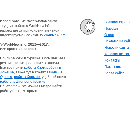
Использование материалов сайта
Главная стран
трудоустройства WorkNew.info
Помощь
разрешается при условии активной
О нас
индексируемой ссылки на
WorkNew.info
Реклама на са
© WorkNew.info, 2012—2017.
Новости сайта
Все права защищены.
Условия испол
Поиск работы в Украине, большая база
Контакты
резюме, только реальные вакансии.
Партнеры
Быстро найти
работа Киев
,
работа в
Донецке
, также тут находят
вакансии
Карта сайта
Одесса
,
работа Харьков
, удобный поиск
работы в Днепропетровске
На Worknew.info можна быстро найти
работу в твоем городе.