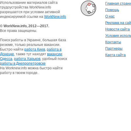
Использование материалов сайта
Главная стран
трудоустройства WorkNew.info
Помощь
разрешается при условии активной
О нас
индексируемой ссылки на
WorkNew.info
Реклама на са
© WorkNew.info, 2012—2017.
Новости сайта
Все права защищены.
Условия испол
Поиск работы в Украине, большая база
Контакты
резюме, только реальные вакансии.
Партнеры
Быстро найти
работа Киев
,
работа в
Донецке
, также тут находят
вакансии
Карта сайта
Одесса
,
работа Харьков
, удобный поиск
работы в Днепропетровске
На Worknew.info можна быстро найти
работу в твоем городе.