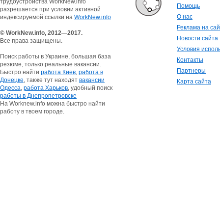
трудоустройства WorkNew.info
Помощь
разрешается при условии активной
О нас
индексируемой ссылки на
WorkNew.info
Реклама на са
© WorkNew.info, 2012—2017.
Новости сайта
Все права защищены.
Условия испол
Поиск работы в Украине, большая база
Контакты
резюме, только реальные вакансии.
Партнеры
Быстро найти
работа Киев
,
работа в
Донецке
, также тут находят
вакансии
Карта сайта
Одесса
,
работа Харьков
, удобный поиск
работы в Днепропетровске
На Worknew.info можна быстро найти
работу в твоем городе.